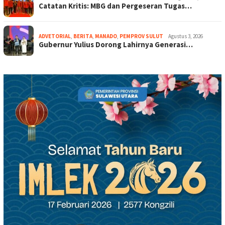
Catatan Kritis: MBG dan Pergeseran Tugas…
ADVETORIAL
,
BERITA
,
MANADO
,
PEMPROV SULUT
Agustus 3, 2026
Gubernur Yulius Dorong Lahirnya Generasi…