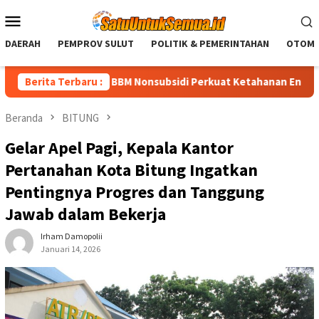
Loncat
Menu
ke
Mobile
konten
DAERAH
PEMPROV SULUT
POLITIK & PEMERINTAHAN
OTOMO
lai Penurunan BBM Nonsubsidi Perkuat Ketahanan Energi Nasional
Berita Terbaru :
Beranda
BITUNG
Gelar Apel Pagi, Kepala Kantor
Pertanahan Kota Bitung Ingatkan
Pentingnya Progres dan Tanggung
Jawab dalam Bekerja
Irham Damopolii
Januari 14, 2026