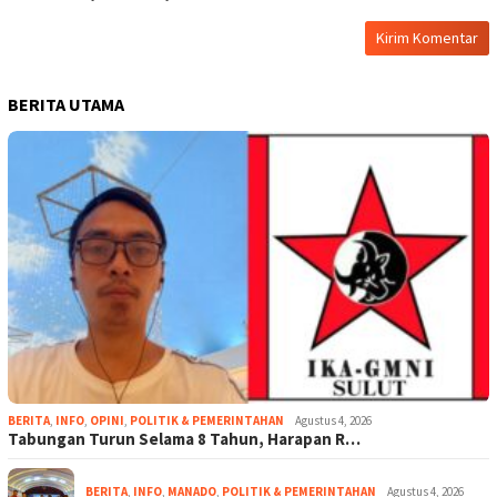
BERITA UTAMA
BERITA
,
INFO
,
OPINI
,
POLITIK & PEMERINTAHAN
Agustus 4, 2026
Tabungan Turun Selama 8 Tahun, Harapan R…
BERITA
,
INFO
,
MANADO
,
POLITIK & PEMERINTAHAN
Agustus 4, 2026