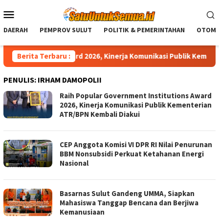
Loncat
Menu
ke
Mobile
konten
DAERAH
PEMPROV SULUT
POLITIK & PEMERINTAHAN
OTOMO
stitutions Award 2026, Kinerja Komunikasi Publik Kementerian 
Berita Terbaru :
PENULIS:
IRHAM DAMOPOLII
Raih Popular Government Institutions Award
2026, Kinerja Komunikasi Publik Kementerian
ATR/BPN Kembali Diakui
CEP Anggota Komisi VI DPR RI Nilai Penurunan
BBM Nonsubsidi Perkuat Ketahanan Energi
Nasional
Basarnas Sulut Gandeng UMMA, Siapkan
Mahasiswa Tanggap Bencana dan Berjiwa
Kemanusiaan