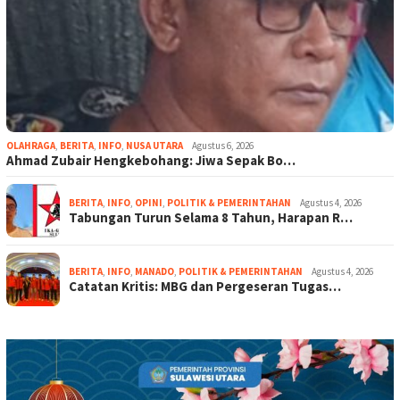
OLAHRAGA
,
BERITA
,
INFO
,
NUSA UTARA
Agustus 6, 2026
Ahmad Zubair Hengkebohang: Jiwa Sepak Bo…
BERITA
,
INFO
,
OPINI
,
POLITIK & PEMERINTAHAN
Agustus 4, 2026
Tabungan Turun Selama 8 Tahun, Harapan R…
BERITA
,
INFO
,
MANADO
,
POLITIK & PEMERINTAHAN
Agustus 4, 2026
Catatan Kritis: MBG dan Pergeseran Tugas…