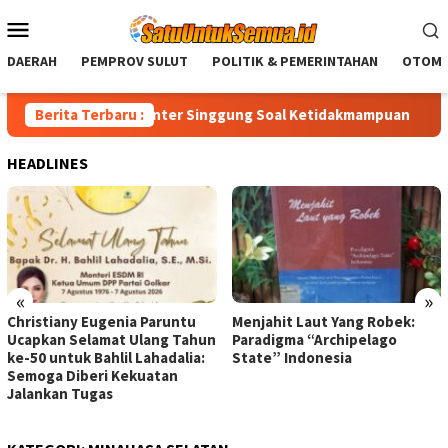
Loncat
Menu
ke
Mobile
konten
DAERAH
PEMPROV SULUT
POLITIK & PEMERINTAHAN
OTOMO
aat RDP, Royke Anter Singgung Soal Ketidakmampuan
Berita Terbaru :
Chri
HEADLINES
«
»
Christiany Eugenia Paruntu
Menjahit Laut Yang Robek:
Ucapkan Selamat Ulang Tahun
Paradigma “Archipelago
ke-50 untuk Bahlil Lahadalia:
State” Indonesia
Semoga Diberi Kekuatan
Jalankan Tugas