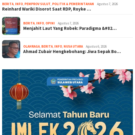
BERITA
,
INFO
,
PEMPROV SULUT
,
POLITIK & PEMERINTAHAN
Agustus 7, 2026
Reinhard Wariki Disorot Saat RDP, Royke …
BERITA
,
INFO
,
OPINI
Agustus 7, 2026
Menjahit Laut Yang Robek: Paradigma &#82…
OLAHRAGA
,
BERITA
,
INFO
,
NUSA UTARA
Agustus 6, 2026
Ahmad Zubair Hengkebohang: Jiwa Sepak Bo…