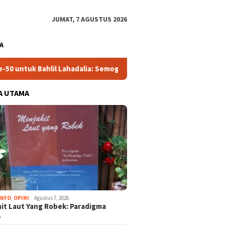
JUMAT, 7 AGUSTUS 2026
A
hlil Lahadalia: Semoga Diberi Kekuatan Jalankan Tugas
M
A UTAMA
INFO
,
OPINI
Agustus 7, 2026
it Laut Yang Robek: Paradigma
…