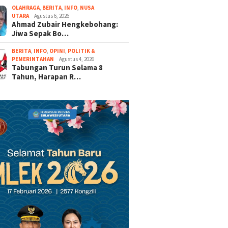
OLAHRAGA
,
BERITA
,
INFO
,
NUSA
UTARA
Agustus 6, 2026
Ahmad Zubair Hengkebohang:
Jiwa Sepak Bo…
BERITA
,
INFO
,
OPINI
,
POLITIK &
PEMERINTAHAN
Agustus 4, 2026
Tabungan Turun Selama 8
Tahun, Harapan R…