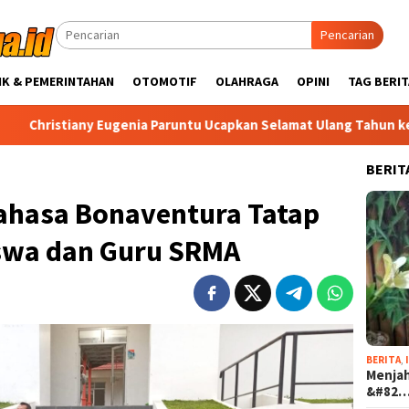
Pencarian
IK & PEMERINTAHAN
OTOMOTIF
OLAHRAGA
OPINI
TAG BERIT
any Eugenia Paruntu Ucapkan Selamat Ulang Tahun ke-50 untuk Ba
BERIT
ahasa Bonaventura Tatap
swa dan Guru SRMA
BERITA
,
Menjah
&#82