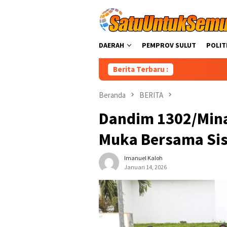
Loncat
ke
konten
DAERAH
PEMPROV SULUT
POLIT
Berita Terbaru :
Christi
Beranda
BERITA
Dandim 1302/Min
Muka Bersama Si
Imanuel Kaloh
Januari 14, 2026