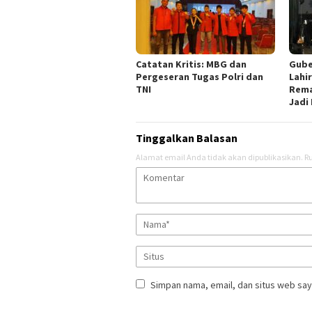
Catatan Kritis: MBG dan
Gube
Pergeseran Tugas Polri dan
Lahi
TNI
Rema
Jadi
Tinggalkan Balasan
Alamat email Anda tidak akan dipublikasikan.
Ru
Simpan nama, email, dan situs web say