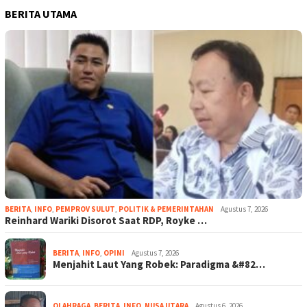
BERITA UTAMA
BERITA
,
INFO
,
PEMPROV SULUT
,
POLITIK & PEMERINTAHAN
Agustus 7, 2026
Reinhard Wariki Disorot Saat RDP, Royke …
BERITA
,
INFO
,
OPINI
Agustus 7, 2026
Menjahit Laut Yang Robek: Paradigma &#82…
OLAHRAGA
,
BERITA
,
INFO
,
NUSA UTARA
Agustus 6, 2026