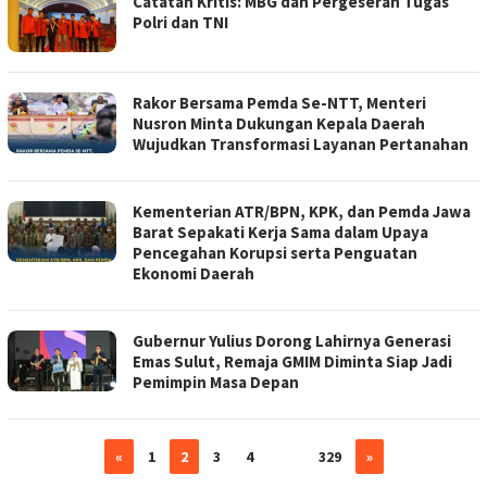
Catatan Kritis: MBG dan Pergeseran Tugas
Polri dan TNI
Rakor Bersama Pemda Se-NTT, Menteri
Nusron Minta Dukungan Kepala Daerah
Wujudkan Transformasi Layanan Pertanahan
Kementerian ATR/BPN, KPK, dan Pemda Jawa
Barat Sepakati Kerja Sama dalam Upaya
Pencegahan Korupsi serta Penguatan
Ekonomi Daerah
Gubernur Yulius Dorong Lahirnya Generasi
Emas Sulut, Remaja GMIM Diminta Siap Jadi
Pemimpin Masa Depan
«
1
2
3
4
…
329
»