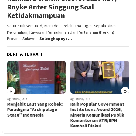
Royke Anter Singgung Soal
Ketidakmampuan
SatuUntukSemua.id, Manado – Pelaksana Tugas Kepala Dinas
Perumahan, Kawasan Permukiman dan Pertanahan (Perkim)
Provinsi Sulawesi
Selengkapnya…
BERITA TERKAIT
«
»
Agustus 7, 2026
Agustus 6, 2026
A
u
Menjahit Laut Yang Robek:
Raih Popular Government
A
Paradigma “Archipelago
Institutions Award 2026,
H
State” Indonesia
Kinerja Komunikasi Publik
B
Kementerian ATR/BPN
N
Kembali Diakui