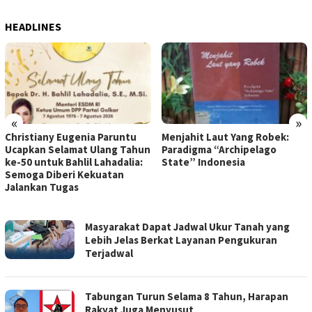
HEADLINES
«
»
Christiany Eugenia Paruntu
Menjahit Laut Yang Robek:
Ucapkan Selamat Ulang Tahun
Paradigma “Archipelago
ke-50 untuk Bahlil Lahadalia:
State” Indonesia
Semoga Diberi Kekuatan
Jalankan Tugas
SATU
Masyarakat Dapat Jadwal Ukur Tanah yang
UNTUK
Lebih Jelas Berkat Layanan Pengukuran
SEMUA
Terjadwal
Tabungan Turun Selama 8 Tahun, Harapan
Rakyat Juga Menyusut