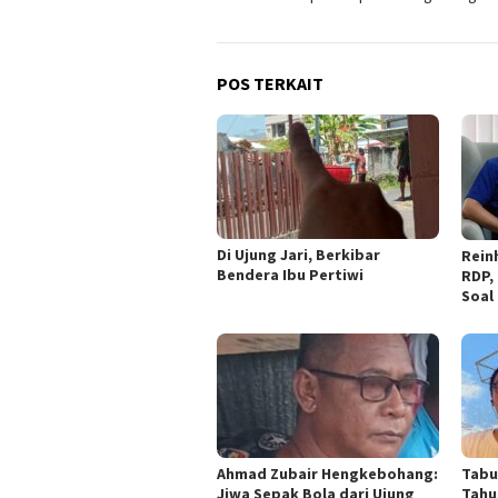
POS TERKAIT
Di Ujung Jari, Berkibar
Rein
Bendera Ibu Pertiwi
RDP,
Soal
Ahmad Zubair Hengkebohang:
Tabu
Jiwa Sepak Bola dari Ujung
Tahu