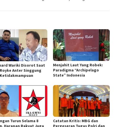
Menjahit Laut Yang Robek:
hard Wariki Disorot Saat
Paradigma “Archipelago
 Royke Anter Singgung
State” Indonesia
 Ketidakmampuan
ngan Turun Selama 8
Catatan Kritis: MBG dan
n, Harapan Rakyat Juga
Pergeseran Tugas Polri dan