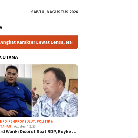
SABTU, 8 AGUSTUS 2026
A
r Lewat Lensa, Marvil Olesa Wakili Minahasa Selatan di MMFS 202
A UTAMA
INFO
,
PEMPROV SULUT
,
POLITIK &
NTAHAN
Agustus 7, 2026
rd Wariki Disorot Saat RDP, Royke …