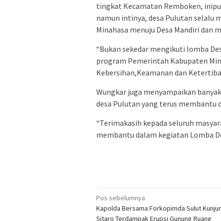
tingkat Kecamatan Remboken, inipu
namun intinya, desa Pulutan selal
Minahasa menuju Desa Mandiri dan m
“Bukan sekedar mengikuti lomba Des
program Pemerintah Kabupaten Mina
Kebersihan,Keamanan dan Ketertiban
Wungkar juga menyampaikan banyak 
desa Pulutan yang terus membantu 
“Terimakasih kepada seluruh masyar
membantu dalam kegiatan Lomba Desa
Navigasi
Pos sebelumnya
Kapolda Bersama Forkopimda Sulut Kunju
pos
Sitaro Terdampak Erupsi Gunung Ruang