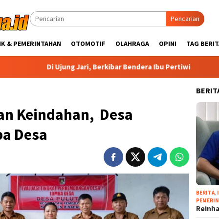
Pencarian
IK & PEMERINTAHAN
OTOMOTIF
OLAHRAGA
OPINI
TAG BERIT
i Ujung Jari, Berkibar Bendera Ibu Pertiwi
Angkat Karakte
BERIT
an Keindahan, Desa
ba Desa
BERITA
,
PEMERI
Reinha