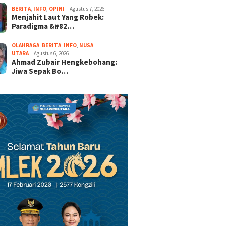
BERITA
,
INFO
,
OPINI
Agustus 7, 2026
Menjahit Laut Yang Robek:
Paradigma &#82…
OLAHRAGA
,
BERITA
,
INFO
,
NUSA
UTARA
Agustus 6, 2026
Ahmad Zubair Hengkebohang:
Jiwa Sepak Bo…