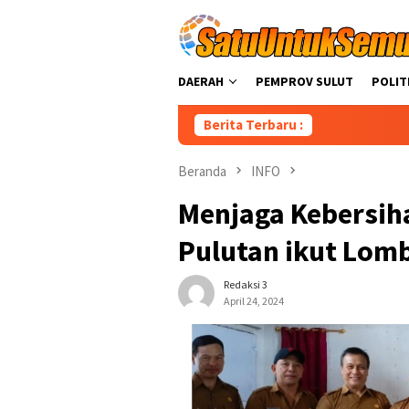
Loncat
ke
konten
DAERAH
PEMPROV SULUT
POLIT
Berita Terbaru :
D
Beranda
INFO
Menjaga Kebersih
Pulutan ikut Lom
Redaksi 3
April 24, 2024