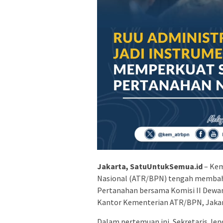
Jakarta, SatuUntukSemua.id
– Kem
Nasional (ATR/BPN) tengah membah
Pertanahan bersama Komisi II Dewan 
Kantor Kementerian ATR/BPN, Jakart
Dalam pertemuan ini, Sekretaris Je