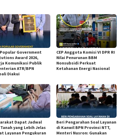
 Popular Government
CEP Anggota Komisi VI DPR RI
itutions Award 2026,
Nilai Penurunan BBM
rja Komunikasi Publik
Nonsubsidi Perkuat
nterian ATR/BPN
Ketahanan Energi Nasional
ali Diakui
arakat Dapat Jadwal
Beri Pengarahan Soal Layanan
 Tanah yang Lebih Jelas
di Kanwil BPN Provinsi NTT,
at Layanan Pengukuran
Menteri Nusron: Gunakan