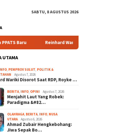
SABTU, 8 AGUSTUS 2026
A
Reinhard Wariki Disorot Saat RDP, Royke Anter Singgung So
A UTAMA
INFO
,
PEMPROV SULUT
,
POLITIK &
NTAHAN
Agustus 7, 2026
rd Wariki Disorot Saat RDP, Royke …
BERITA
,
INFO
,
OPINI
Agustus 7, 2026
Menjahit Laut Yang Robek:
Paradigma &#82…
OLAHRAGA
,
BERITA
,
INFO
,
NUSA
UTARA
Agustus 6, 2026
Ahmad Zubair Hengkebohang:
Jiwa Sepak Bo…