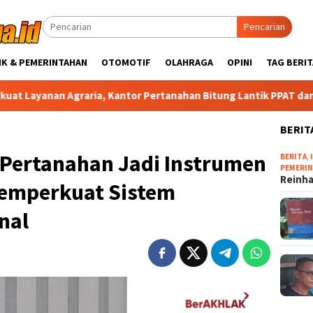
Pencarian
IK & PEMERINTAHAN
OTOMOTIF
OLAHRAGA
OPINI
TAG BERIT
ria, Kantor Pertanahan Bitung Lantik PPAT dan PPATS Baru
BERIT
 Pertanahan Jadi Instrumen
BERITA
,
PEMERI
Reinha
Memperkuat Sistem
nal