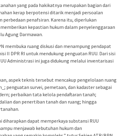
rtanahan yang pada hakikatnya merupakan bagian dari
ahan kerap berpotensi ditarik menjadi persoalan
n perbedaan penafsiran. Karena itu, diperlukan
memberikan kepastian hukum dalam penyelenggaraan
alu Agung Darmawan.
BPN membuka ruang diskusi dan menampung pendapat
si II DPR RI untuk mendukung penguatan RUU. Dari sisi
Administrasi ini juga didukung melalui inventarisasi
n, aspek teknis tersebut mencakup pengelolaan ruang
; penguatan survei, pemetaan, dan kadaster sebagai
ern; perbaikan tata kelola pendaftaran tanah;
alian dan penertiban tanah dan ruang; hingga
rtanahan.
ini diharapkan dapat memperkaya substansi RUU
 mampu menjawab kebutuhan hukum dan
nahan yang semakin kompleks,” tutur Sekjen ATR/BPN.