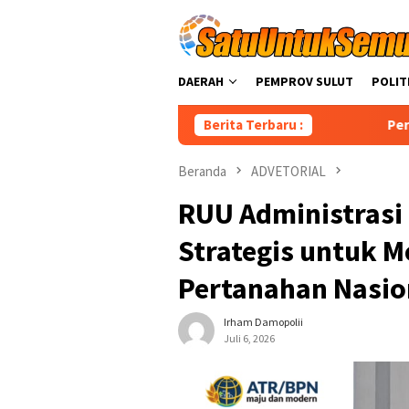
Loncat
ke
konten
DAERAH
PEMPROV SULUT
POLIT
Berita Terbaru :
Perkuat Layanan Agra
Beranda
ADVETORIAL
RUU Administrasi
Strategis untuk 
Pertanahan Nasio
Irham Damopolii
Juli 6, 2026