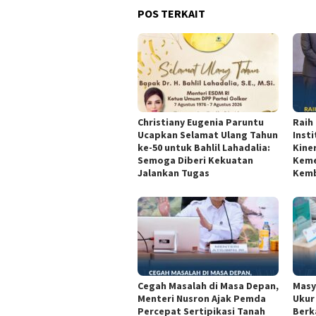
POS TERKAIT
Christiany Eugenia Paruntu
Raih
Ucapkan Selamat Ulang Tahun
Inst
ke-50 untuk Bahlil Lahadalia:
Kine
Semoga Diberi Kekuatan
Keme
Jalankan Tugas
Kemb
Cegah Masalah di Masa Depan,
Masy
Menteri Nusron Ajak Pemda
Ukur
Percepat Sertipikasi Tanah
Berk