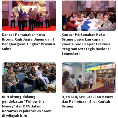
Kantor Pertanahan Kota
Kantor Pertanahan Kota
Bitung Raih Juara Umum dan 8
Bitung paparkan capaian
Penghargaan Tingkat Provinsi
kinerja pada Rapat Evaluasi
Sulut
Program Strategis Nasional
Semester I
BPN Bitung dukung
Itjen ATR/BPN Lakukan Monev
pendekatan “Follow the
dan Pembinaan ZI di Kantah
Money” dan DPA dalam
Bitung
berantas kejahatan ekonomi
di wilayah biru