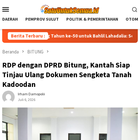
Loncat
Menu
ke
Mobile
konten
DAERAH
PEMPROV SULUT
POLITIK & PEMERINTAHAN
OTOMO
amat Ulang Tahun ke-50 untuk Bahlil Lahadalia: Semoga Diberi 
Berita Terbaru :
Beranda
BITUNG
RDP dengan DPRD Bitung, Kantah Siap
Tinjau Ulang Dokumen Sengketa Tanah
Kadoodan
Irham Damopolii
Juli 6, 2026