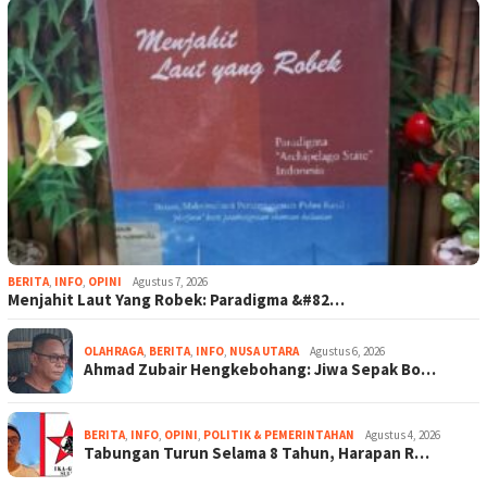
BERITA
,
INFO
,
OPINI
Agustus 7, 2026
Menjahit Laut Yang Robek: Paradigma &#82…
OLAHRAGA
,
BERITA
,
INFO
,
NUSA UTARA
Agustus 6, 2026
Ahmad Zubair Hengkebohang: Jiwa Sepak Bo…
BERITA
,
INFO
,
OPINI
,
POLITIK & PEMERINTAHAN
Agustus 4, 2026
Tabungan Turun Selama 8 Tahun, Harapan R…