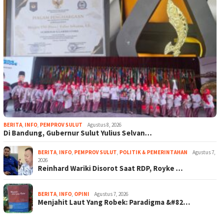
BERITA
,
INFO
,
PEMPROV SULUT
Agustus 8, 2026
Di Bandung, Gubernur Sulut Yulius Selvan…
BERITA
,
INFO
,
PEMPROV SULUT
,
POLITIK & PEMERINTAHAN
Agustus 7,
2026
Reinhard Wariki Disorot Saat RDP, Royke …
BERITA
,
INFO
,
OPINI
Agustus 7, 2026
Menjahit Laut Yang Robek: Paradigma &#82…