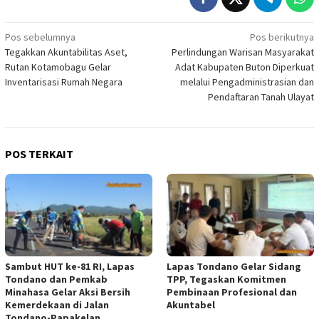
Navigasi
Pos sebelumnya
Pos berikutnya
Tegakkan Akuntabilitas Aset,
Perlindungan Warisan Masyarakat
pos
Rutan Kotamobagu Gelar
Adat Kabupaten Buton Diperkuat
Inventarisasi Rumah Negara
melalui Pengadministrasian dan
Pendaftaran Tanah Ulayat
POS TERKAIT
Sambut HUT ke-81 RI, Lapas
Lapas Tondano Gelar Sidang
Tondano dan Pemkab
TPP, Tegaskan Komitmen
Minahasa Gelar Aksi Bersih
Pembinaan Profesional dan
Kemerdekaan di Jalan
Akuntabel
Tondano-Papakelan