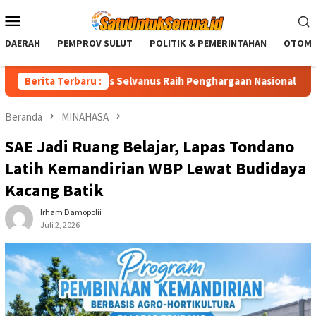
Loncat
Menu
ke
Mobile
konten
DAERAH
PEMPROV SULUT
POLITIK & PEMERINTAHAN
OTOMO
r Sulut Yulius Selvanus Raih Penghargaan Nasional LPM RI
Berita Terbaru :
Beranda
MINAHASA
SAE Jadi Ruang Belajar, Lapas Tondano
Latih Kemandirian WBP Lewat Budidaya
Kacang Batik
Irham Damopolii
Juli 2, 2026