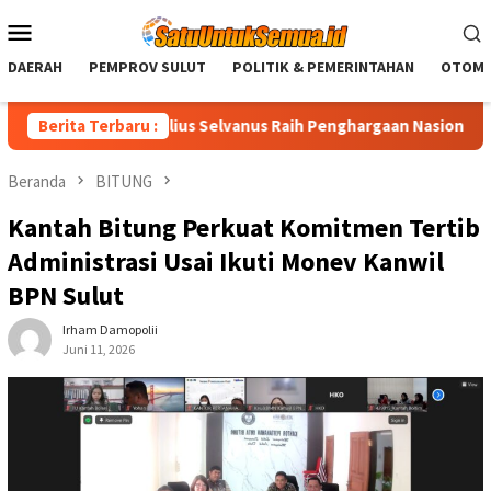
Loncat
Menu
ke
Mobile
konten
DAERAH
PEMPROV SULUT
POLITIK & PEMERINTAHAN
OTOMO
rnur Sulut Yulius Selvanus Raih Penghargaan Nasional LPM RI
Berita Terbaru :
Beranda
BITUNG
Kantah Bitung Perkuat Komitmen Tertib
Administrasi Usai Ikuti Monev Kanwil
BPN Sulut
Irham Damopolii
Juni 11, 2026