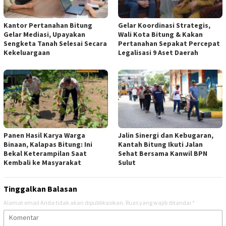
Kantor Pertanahan Bitung
Gelar Koordinasi Strategis,
Gelar Mediasi, Upayakan
Wali Kota Bitung & Kakan
Sengketa Tanah Selesai Secara
Pertanahan Sepakat Percepat
Kekeluargaan
Legalisasi 9 Aset Daerah
Panen Hasil Karya Warga
Jalin Sinergi dan Kebugaran,
Binaan, Kalapas Bitung: Ini
Kantah Bitung Ikuti Jalan
Bekal Keterampilan Saat
Sehat Bersama Kanwil BPN
Kembali ke Masyarakat
Sulut
Tinggalkan Balasan
Alamat email Anda tidak akan dipublikasikan.
Ruas yang wajib ditandai
*