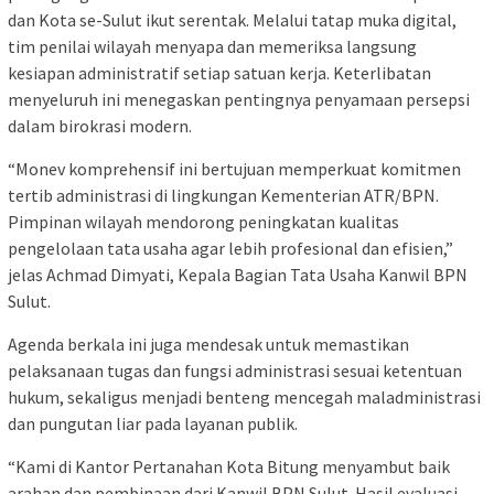
dan Kota se-Sulut ikut serentak. Melalui tatap muka digital,
tim penilai wilayah menyapa dan memeriksa langsung
kesiapan administratif setiap satuan kerja. Keterlibatan
menyeluruh ini menegaskan pentingnya penyamaan persepsi
dalam birokrasi modern.
“Monev komprehensif ini bertujuan memperkuat komitmen
tertib administrasi di lingkungan Kementerian ATR/BPN.
Pimpinan wilayah mendorong peningkatan kualitas
pengelolaan tata usaha agar lebih profesional dan efisien,”
jelas Achmad Dimyati, Kepala Bagian Tata Usaha Kanwil BPN
Sulut.
Agenda berkala ini juga mendesak untuk memastikan
pelaksanaan tugas dan fungsi administrasi sesuai ketentuan
hukum, sekaligus menjadi benteng mencegah maladministrasi
dan pungutan liar pada layanan publik.
“Kami di Kantor Pertanahan Kota Bitung menyambut baik
arahan dan pembinaan dari Kanwil BPN Sulut. Hasil evaluasi