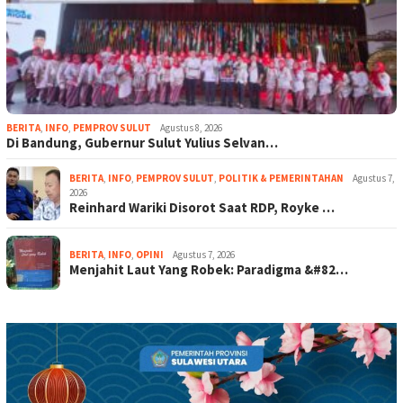
BERITA
,
INFO
,
PEMPROV SULUT
Agustus 8, 2026
Di Bandung, Gubernur Sulut Yulius Selvan…
BERITA
,
INFO
,
PEMPROV SULUT
,
POLITIK & PEMERINTAHAN
Agustus 7,
2026
Reinhard Wariki Disorot Saat RDP, Royke …
BERITA
,
INFO
,
OPINI
Agustus 7, 2026
Menjahit Laut Yang Robek: Paradigma &#82…