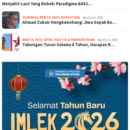
Menjahit Laut Yang Robek: Paradigma &#82…
OLAHRAGA
,
BERITA
,
INFO
,
NUSA UTARA
Agustus 6, 2026
Ahmad Zubair Hengkebohang: Jiwa Sepak Bo…
BERITA
,
INFO
,
OPINI
,
POLITIK & PEMERINTAHAN
Agustus 4, 2026
Tabungan Turun Selama 8 Tahun, Harapan R…