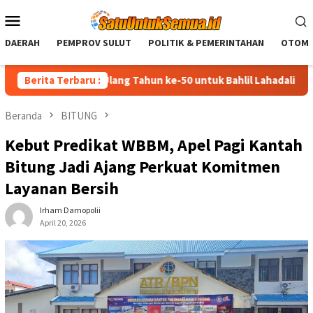
Loncat
Menu
ke
Mobile
konten
DAERAH
PEMPROV SULUT
POLITIK & PEMERINTAHAN
OTOMO
n Selamat Ulang Tahun ke-50 untuk Bahlil Lahadalia: Semoga Dib
Berita Terbaru :
Beranda
BITUNG
Kebut Predikat WBBM, Apel Pagi Kantah
Bitung Jadi Ajang Perkuat Komitmen
Layanan Bersih
Irham Damopolii
April 20, 2026