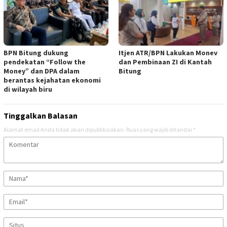
BPN Bitung dukung
Itjen ATR/BPN Lakukan Monev
pendekatan “Follow the
dan Pembinaan ZI di Kantah
Money” dan DPA dalam
Bitung
berantas kejahatan ekonomi
di wilayah biru
Tinggalkan Balasan
Alamat email Anda tidak akan dipublikasikan.
Ruas yang wajib ditandai
*