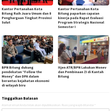
Kantor Pertanahan Kota
Kantor Pertanahan Kota
Bitung Raih Juara Umum dan 8
Bitung paparkan capaian
Penghargaan Tingkat Provinsi
kinerja pada Rapat Evaluasi
Sulut
Program Strategis Nasional
Semester I
BPN Bitung dukung
Itjen ATR/BPN Lakukan Monev
pendekatan “Follow the
dan Pembinaan ZI di Kantah
Money” dan DPA dalam
Bitung
berantas kejahatan ekonomi
di wilayah biru
Tinggalkan Balasan
Alamat email Anda tidak akan dipublikasikan.
Ruas yang wajib ditandai
*