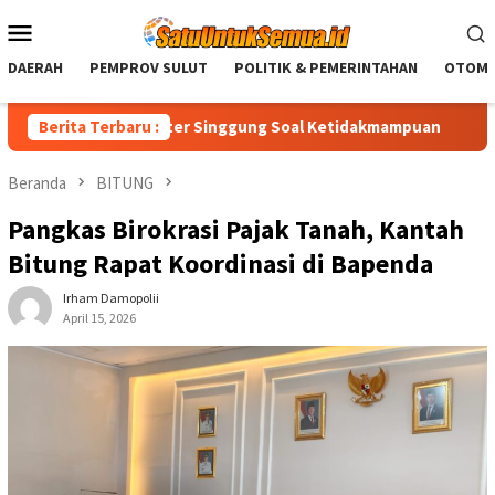
Loncat
Menu
ke
Mobile
konten
DAERAH
PEMPROV SULUT
POLITIK & PEMERINTAHAN
OTOMO
DP, Royke Anter Singgung Soal Ketidakmampuan
Berita Terbaru :
Christian
Beranda
BITUNG
Pangkas Birokrasi Pajak Tanah, Kantah
Bitung Rapat Koordinasi di Bapenda
Irham Damopolii
April 15, 2026