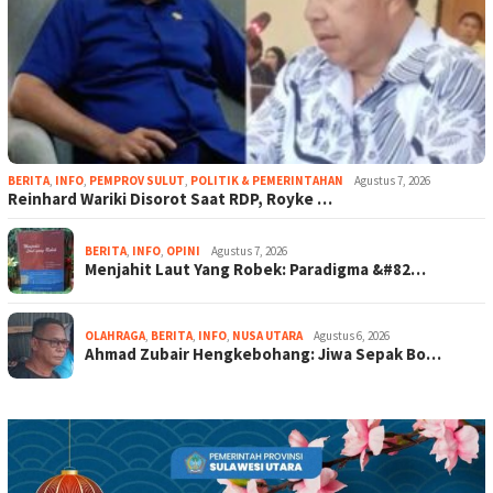
BERITA
,
INFO
,
PEMPROV SULUT
,
POLITIK & PEMERINTAHAN
Agustus 7, 2026
Reinhard Wariki Disorot Saat RDP, Royke …
BERITA
,
INFO
,
OPINI
Agustus 7, 2026
Menjahit Laut Yang Robek: Paradigma &#82…
OLAHRAGA
,
BERITA
,
INFO
,
NUSA UTARA
Agustus 6, 2026
Ahmad Zubair Hengkebohang: Jiwa Sepak Bo…