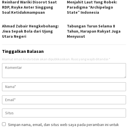
Reinhard Wariki Disorot Saat
Menjahit Laut Yang Robek:
RDP, Royke Anter Singgung
Paradigma “Archipelago
Soal Ketidakmampuan
State” Indonesia
Ahmad Zubair Hengkebohang:
Tabungan Turun Selama 8
Jiwa Sepak Bola dari Ujung
Tahun, Harapan Rakyat Juga
Utara Negeri
Menyusut
Tinggalkan Balasan
Alamat email Anda tidak akan dipublikasikan.
Ruas yang wajib ditandai
*
Simpan nama, email, dan situs web saya pada peramban ini untuk