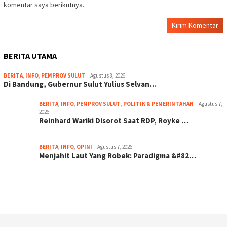
komentar saya berikutnya.
BERITA UTAMA
BERITA
,
INFO
,
PEMPROV SULUT
Agustus 8, 2026
Di Bandung, Gubernur Sulut Yulius Selvan…
BERITA
,
INFO
,
PEMPROV SULUT
,
POLITIK & PEMERINTAHAN
Agustus 7,
2026
Reinhard Wariki Disorot Saat RDP, Royke …
BERITA
,
INFO
,
OPINI
Agustus 7, 2026
Menjahit Laut Yang Robek: Paradigma &#82…