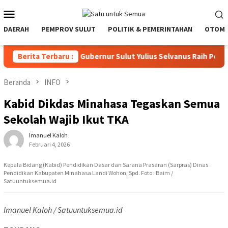
Loncat
Menu
ke
Mobile
konten
DAERAH
PEMPROV SULUT
POLITIK & PEMERINTAHAN
OTOMO
Berita Terbaru :
Di Bandung, Gubernur Sulut Yulius Selvanus Raih Pengha
Beranda
INFO
Kabid Dikdas Minahasa Tegaskan Semua
Sekolah Wajib Ikut TKA
Imanuel Kaloh
Februari 4, 2026
Kepala Bidang (Kabid) Pendidikan Dasar dan Sarana Prasaran (Sarpras) Dinas
Pendidikan Kabupaten Minahasa Landi Wohon, Spd. Foto : Baim /
Satuuntuksemua.id
Imanuel Kaloh / Satuuntuksemua.id