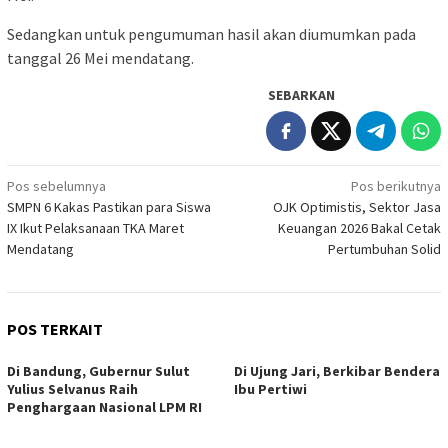
Sedangkan untuk pengumuman hasil akan diumumkan pada
tanggal 26 Mei mendatang.
SEBARKAN
Navigasi
Pos sebelumnya
Pos berikutnya
SMPN 6 Kakas Pastikan para Siswa
OJK Optimistis, Sektor Jasa
pos
IX Ikut Pelaksanaan TKA Maret
Keuangan 2026 Bakal Cetak
Mendatang
Pertumbuhan Solid
POS TERKAIT
Di Bandung, Gubernur Sulut
Di Ujung Jari, Berkibar Bendera
Yulius Selvanus Raih
Ibu Pertiwi
Penghargaan Nasional LPM RI