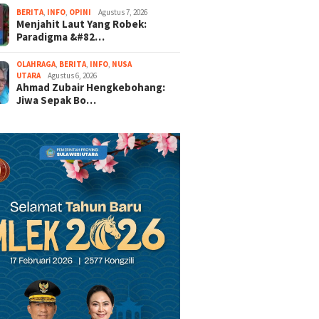
BERITA
,
INFO
,
OPINI
Agustus 7, 2026
Menjahit Laut Yang Robek:
Paradigma &#82…
OLAHRAGA
,
BERITA
,
INFO
,
NUSA
UTARA
Agustus 6, 2026
Ahmad Zubair Hengkebohang:
Jiwa Sepak Bo…