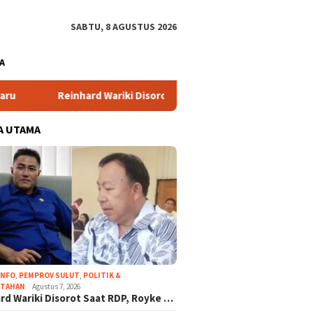
SABTU, 8 AGUSTUS 2026
A
ard Wariki Disorot Saat RDP, Royke Anter Singgung Soal Ketid
A UTAMA
INFO
,
PEMPROV SULUT
,
POLITIK &
NTAHAN
Agustus 7, 2026
rd Wariki Disorot Saat RDP, Royke …