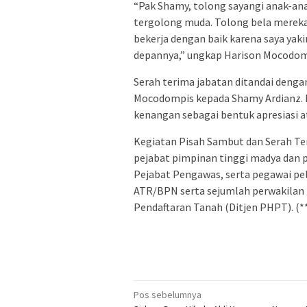
“Pak Shamy, tolong sayangi anak-an
tergolong muda. Tolong bela merek
bekerja dengan baik karena saya ya
depannya,” ungkap Harison Mocodom
Serah terima jabatan ditandai denga
Mocodompis kepada Shamy Ardianz. 
kenangan sebagai bentuk apresiasi 
Kegiatan Pisah Sambut dan Serah Ter
pejabat pimpinan tinggi madya dan p
Pejabat Pengawas, serta pegawai pe
ATR/BPN serta sejumlah perwakilan 
Pendaftaran Tanah (Ditjen PHPT). (*
Navigasi
Pos sebelumnya