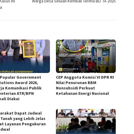
Kasus Ini
Warga Desa Sinuian Kembali Terima BLT TA 2025
na
 Popular Government
CEP Anggota Komisi VI DPR RI
itutions Award 2026,
Nilai Penurunan BBM
rja Komunikasi Publik
Nonsubsidi Perkuat
nterian ATR/BPN
Ketahanan Energi Nasional
ali Diakui
arakat Dapat Jadwal
 Tanah yang Lebih Jelas
at Layanan Pengukuran
adwal