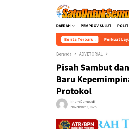
Loncat
ke
konten
DAERAH
PEMPROV SULUT
POLIT
Berita Terbaru :
Perkuat Layanan Agraria, Kan
Beranda
ADVETORIAL
Pisah Sambut dan
Baru Kepemimpin
Protokol
Irham Damopolii
November 6, 2025