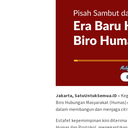
Jakarta, SatuUntukSemua.ID –
Keg
Biro Hubungan Masyarakat (Humas) d
dalam membangun dan menjaga citra
Estafet kepemimpinan kini diterima
Humas dan Protokol, menggantika