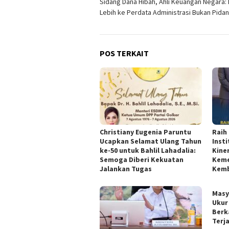
Sidang Dana Hibah, Ahli Keuangan Negara: 
pos
Lebih ke Perdata Administrasi Bukan Pida
POS TERKAIT
Christiany Eugenia Paruntu
Raih
Ucapkan Selamat Ulang Tahun
Inst
ke-50 untuk Bahlil Lahadalia:
Kine
Semoga Diberi Kekuatan
Keme
Jalankan Tugas
Kemb
Masy
Ukur
Berk
Terj