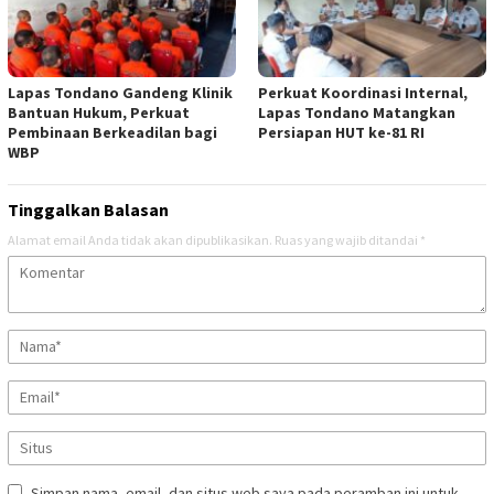
Lapas Tondano Gandeng Klinik
Perkuat Koordinasi Internal,
Bantuan Hukum, Perkuat
Lapas Tondano Matangkan
Pembinaan Berkeadilan bagi
Persiapan HUT ke-81 RI
WBP
Tinggalkan Balasan
Alamat email Anda tidak akan dipublikasikan.
Ruas yang wajib ditandai
*
Simpan nama, email, dan situs web saya pada peramban ini untuk