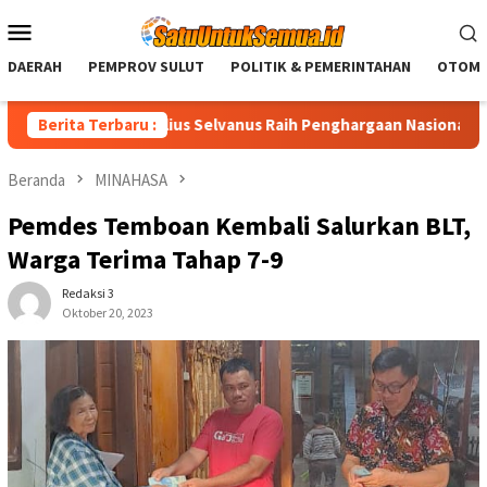
Loncat
Menu
ke
Mobile
konten
DAERAH
PEMPROV SULUT
POLITIK & PEMERINTAHAN
OTOMO
nur Sulut Yulius Selvanus Raih Penghargaan Nasional LPM RI
Berita Terbaru :
Beranda
MINAHASA
Pemdes Temboan Kembali Salurkan BLT,
Warga Terima Tahap 7-9
Redaksi 3
Oktober 20, 2023