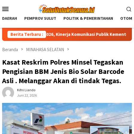
Loncat
Menu
ke
Mobile
konten
DAERAH
PEMPROV SULUT
POLITIK & PEMERINTAHAN
OTOMO
ons Award 2026, Kinerja Komunikasi Publik Kementerian ATR/BPN 
Berita Terbaru :
Beranda
MINAHASA SELATAN
Kasat Reskrim Polres Minsel Tegaskan
Pengisian BBM Jenis Bio Solar Barcode
Asli . Melanggar Akan di tindak Tegas.
Kifni Liando
Juni 22, 2026