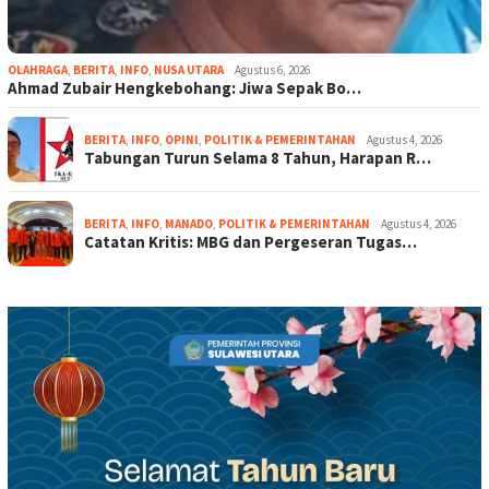
OLAHRAGA
,
BERITA
,
INFO
,
NUSA UTARA
Agustus 6, 2026
Ahmad Zubair Hengkebohang: Jiwa Sepak Bo…
BERITA
,
INFO
,
OPINI
,
POLITIK & PEMERINTAHAN
Agustus 4, 2026
Tabungan Turun Selama 8 Tahun, Harapan R…
BERITA
,
INFO
,
MANADO
,
POLITIK & PEMERINTAHAN
Agustus 4, 2026
Catatan Kritis: MBG dan Pergeseran Tugas…