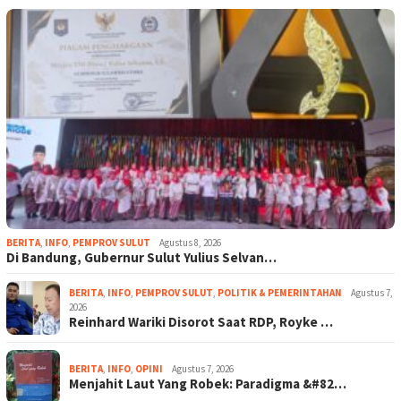
BERITA
,
INFO
,
PEMPROV SULUT
Agustus 8, 2026
Di Bandung, Gubernur Sulut Yulius Selvan…
BERITA
,
INFO
,
PEMPROV SULUT
,
POLITIK & PEMERINTAHAN
Agustus 7,
2026
Reinhard Wariki Disorot Saat RDP, Royke …
BERITA
,
INFO
,
OPINI
Agustus 7, 2026
Menjahit Laut Yang Robek: Paradigma &#82…