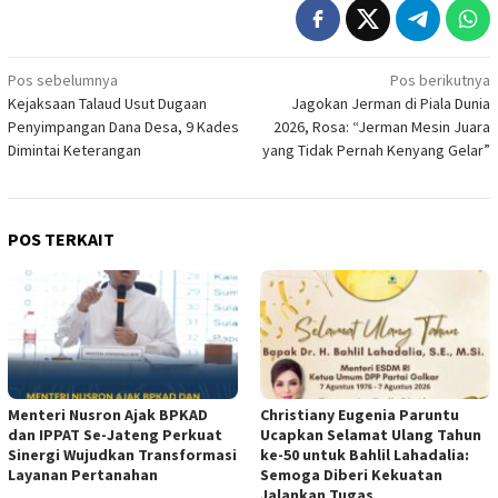
Navigasi
Pos sebelumnya
Pos berikutnya
Kejaksaan Talaud Usut Dugaan
Jagokan Jerman di Piala Dunia
pos
Penyimpangan Dana Desa, 9 Kades
2026, Rosa: “Jerman Mesin Juara
Dimintai Keterangan
yang Tidak Pernah Kenyang Gelar”
POS TERKAIT
Menteri Nusron Ajak BPKAD
Christiany Eugenia Paruntu
dan IPPAT Se-Jateng Perkuat
Ucapkan Selamat Ulang Tahun
Sinergi Wujudkan Transformasi
ke-50 untuk Bahlil Lahadalia:
Layanan Pertanahan
Semoga Diberi Kekuatan
Jalankan Tugas