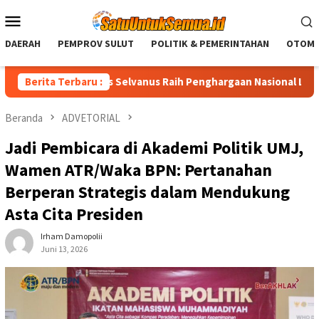
Loncat
Menu
ke
Mobile
konten
DAERAH
PEMPROV SULUT
POLITIK & PEMERINTAHAN
OTOMO
Sulut Yulius Selvanus Raih Penghargaan Nasional LPM RI
Berita Terbaru :
Beranda
ADVETORIAL
Jadi Pembicara di Akademi Politik UMJ,
Wamen ATR/Waka BPN: Pertanahan
Berperan Strategis dalam Mendukung
Asta Cita Presiden
Irham Damopolii
Juni 13, 2026