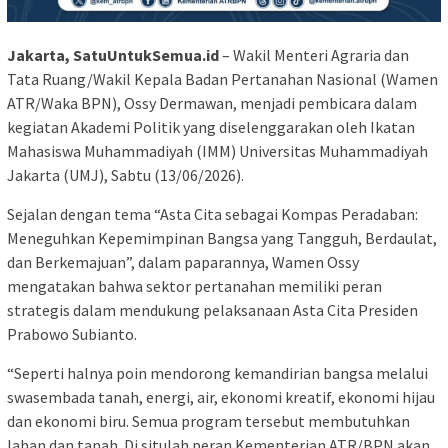
Jakarta, SatuUntukSemua.id
– Wakil Menteri Agraria dan
Tata Ruang/Wakil Kepala Badan Pertanahan Nasional (Wamen
ATR/Waka BPN), Ossy Dermawan, menjadi pembicara dalam
kegiatan Akademi Politik yang diselenggarakan oleh Ikatan
Mahasiswa Muhammadiyah (IMM) Universitas Muhammadiyah
Jakarta (UMJ), Sabtu (13/06/2026).
Sejalan dengan tema “Asta Cita sebagai Kompas Peradaban:
Meneguhkan Kepemimpinan Bangsa yang Tangguh, Berdaulat,
dan Berkemajuan”, dalam paparannya, Wamen Ossy
mengatakan bahwa sektor pertanahan memiliki peran
strategis dalam mendukung pelaksanaan Asta Cita Presiden
Prabowo Subianto.
“Seperti halnya poin mendorong kemandirian bangsa melalui
swasembada tanah, energi, air, ekonomi kreatif, ekonomi hijau
dan ekonomi biru. Semua program tersebut membutuhkan
lahan dan tanah. Di situlah peran Kementerian ATR/BPN akan