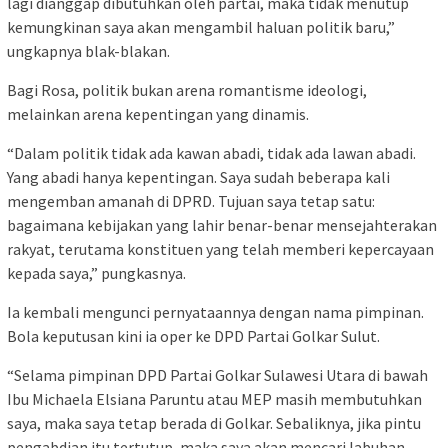
lagi dianggap dibutuhkan oleh partai, maka tidak menutup
kemungkinan saya akan mengambil haluan politik baru,”
ungkapnya blak-blakan.
Bagi Rosa, politik bukan arena romantisme ideologi,
melainkan arena kepentingan yang dinamis.
“Dalam politik tidak ada kawan abadi, tidak ada lawan abadi.
Yang abadi hanya kepentingan. Saya sudah beberapa kali
mengemban amanah di DPRD. Tujuan saya tetap satu:
bagaimana kebijakan yang lahir benar-benar mensejahterakan
rakyat, terutama konstituen yang telah memberi kepercayaan
kepada saya,” pungkasnya.
Ia kembali mengunci pernyataannya dengan nama pimpinan.
Bola keputusan kini ia oper ke DPD Partai Golkar Sulut.
“Selama pimpinan DPD Partai Golkar Sulawesi Utara di bawah
Ibu Michaela Elsiana Paruntu atau MEP masih membutuhkan
saya, maka saya tetap berada di Golkar. Sebaliknya, jika pintu
pengabdian itu tertutup, maka saya akan mencari labuhan