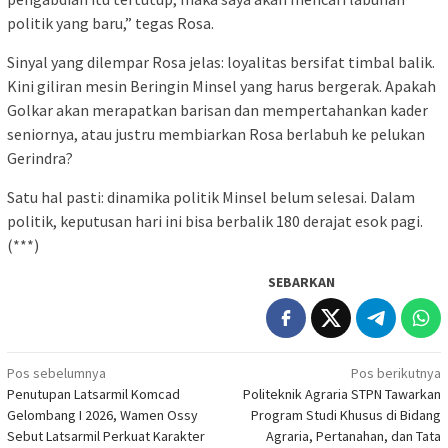
politik yang baru,” tegas Rosa.
Sinyal yang dilempar Rosa jelas: loyalitas bersifat timbal balik.
Kini giliran mesin Beringin Minsel yang harus bergerak. Apakah
Golkar akan merapatkan barisan dan mempertahankan kader
seniornya, atau justru membiarkan Rosa berlabuh ke pelukan
Gerindra?
Satu hal pasti: dinamika politik Minsel belum selesai. Dalam
politik, keputusan hari ini bisa berbalik 180 derajat esok pagi.
(***)
SEBARKAN
Navigasi
Pos sebelumnya
Pos berikutnya
Penutupan Latsarmil Komcad
Politeknik Agraria STPN Tawarkan
pos
Gelombang I 2026, Wamen Ossy
Program Studi Khusus di Bidang
Sebut Latsarmil Perkuat Karakter
Agraria, Pertanahan, dan Tata