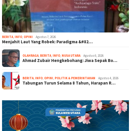
BERITA
,
INFO
,
OPINI
Agustus 7, 2026
Menjahit Laut Yang Robek: Paradigma &#82…
OLAHRAGA
,
BERITA
,
INFO
,
NUSA UTARA
Agustus 6, 2026
Ahmad Zubair Hengkebohang: Jiwa Sepak Bo…
BERITA
,
INFO
,
OPINI
,
POLITIK & PEMERINTAHAN
Agustus 4, 2026
Tabungan Turun Selama 8 Tahun, Harapan R…