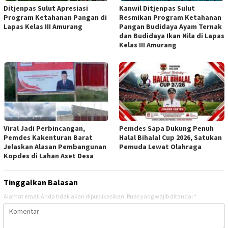
Ditjenpas Sulut Apresiasi
Kanwil Ditjenpas Sulut
Program Ketahanan Pangan di
Resmikan Program Ketahanan
Lapas Kelas III Amurang
Pangan Budidaya Ayam Ternak
dan Budidaya Ikan Nila di Lapas
Kelas III Amurang
Viral Jadi Perbincangan,
Pemdes Sapa Dukung Penuh
Pemdes Kakenturan Barat
Halal Bihalal Cup 2026, Satukan
Jelaskan Alasan Pembangunan
Pemuda Lewat Olahraga
Kopdes di Lahan Aset Desa
Tinggalkan Balasan
Alamat email Anda tidak akan dipublikasikan.
Ruas yang wajib ditandai
*