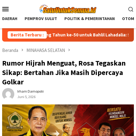
Loncat
Menu
ke
Mobile
konten
DAERAH
PEMPROV SULUT
POLITIK & PEMERINTAHAN
OTOMO
elamat Ulang Tahun ke-50 untuk Bahlil Lahadalia: Semoga Diberi
Berita Terbaru :
Beranda
MINAHASA SELATAN
Rumor Hijrah Menguat, Rosa Tegaskan
Sikap: Bertahan Jika Masih Dipercaya
Golkar
Irham Damopolii
Juni 5, 2026