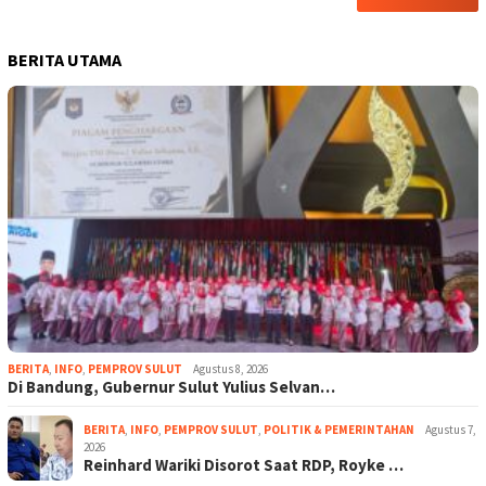
BERITA UTAMA
BERITA
,
INFO
,
PEMPROV SULUT
Agustus 8, 2026
Di Bandung, Gubernur Sulut Yulius Selvan…
BERITA
,
INFO
,
PEMPROV SULUT
,
POLITIK & PEMERINTAHAN
Agustus 7,
2026
Reinhard Wariki Disorot Saat RDP, Royke …