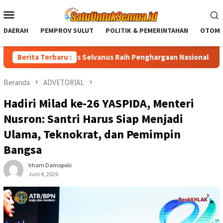
Loncat
Menu
ke
Mobile
konten
DAERAH
PEMPROV SULUT
POLITIK & PEMERINTAHAN
OTOMO
ur Sulut Yulius Selvanus Raih Penghargaan Nasional LPM RI
Berita Terbaru :
Beranda
ADVETORIAL
Hadiri Milad ke-26 YASPIDA, Menteri
Nusron: Santri Harus Siap Menjadi
Ulama, Teknokrat, dan Pemimpin
Bangsa
Irham Damopolii
Juni 4, 2026