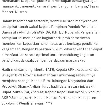
memahami kebijakan publik dan kehidupan berbangsa agar
mampu ikut menentukan arah pembangunan bangsa,” tegas
Menteri Nusron.
Dalam kesempatan tersebut, Menteri Nusron menyerahkan
sertipikat tanah wakaf kepada Pimpinan Pondok Pesantren
Darussyifa Al-Fithroh YASPIDA, K.H. E.S. Mubarok. Penyerahan
sertipikat ini merupakan bagian dari upaya pemerintah
memberikan kepastian hukum atas aset lembaga pendidikan
keagamaan. Dengan kepastian hukum, diharapkan tanah dapat
dimanfaatkan secara optimal untuk mendukung kegiatan
pendidikan, dakwah, dan pemberdayaan masyarakat.
Hadir mendampingi Menteri ATR/Kepala BPN, Kepala Kantor
Wilayah BPN Provinsi Kalimantan Timur yang sebelumnya
menjabat sebagai Kepala Biro Hubungan Masyarakat dan
Protokol, Shamy Ardian. Turut hadir dalam acara ini, Wakil
Bupati Sukabumi, Andreas; Kepala Kepolisian Resor Sukabumi,
AKBP Samian; serta Kepala Kantor Pertanahan Kabupaten
Sukabumi, Wendi Isnawan. (***)