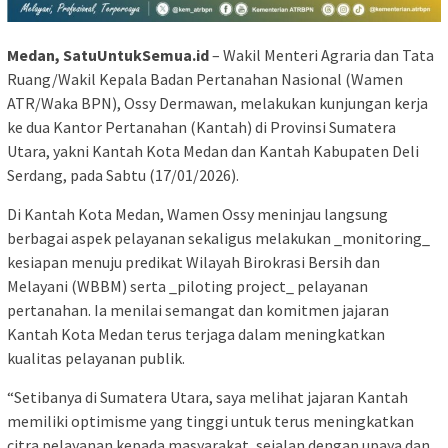
Medan, SatuUntukSemua.id
– Wakil Menteri Agraria dan Tata
Ruang/Wakil Kepala Badan Pertanahan Nasional (Wamen
ATR/Waka BPN), Ossy Dermawan, melakukan kunjungan kerja
ke dua Kantor Pertanahan (Kantah) di Provinsi Sumatera
Utara, yakni Kantah Kota Medan dan Kantah Kabupaten Deli
Serdang, pada Sabtu (17/01/2026).
Di Kantah Kota Medan, Wamen Ossy meninjau langsung
berbagai aspek pelayanan sekaligus melakukan _monitoring_
kesiapan menuju predikat Wilayah Birokrasi Bersih dan
Melayani (WBBM) serta _piloting project_ pelayanan
pertanahan. Ia menilai semangat dan komitmen jajaran
Kantah Kota Medan terus terjaga dalam meningkatkan
kualitas pelayanan publik.
“Setibanya di Sumatera Utara, saya melihat jajaran Kantah
memiliki optimisme yang tinggi untuk terus meningkatkan
citra pelayanan kepada masyarakat, sejalan dengan upaya dan