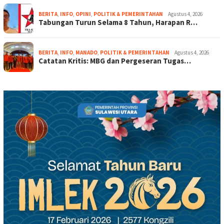
BERITA
,
INFO
,
OPINI
,
POLITIK & PEMERINTAHAN
Agustus 4, 2026
Tabungan Turun Selama 8 Tahun, Harapan R…
BERITA
,
INFO
,
MANADO
,
POLITIK & PEMERINTAHAN
Agustus 4, 2026
Catatan Kritis: MBG dan Pergeseran Tugas…