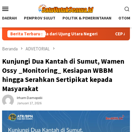
Loncat
Menu
ke
Mobile
konten
DAERAH
PEMPROV SULUT
POLITIK & PEMERINTAHAN
OTOMO
Sepak Bola dari Ujung Utara Negeri
Berita Terbaru :
CEP Anggota Komisi 
Beranda
ADVETORIAL
Kunjungi Dua Kantah di Sumut, Wamen
Ossy _Monitoring_ Kesiapan WBBM
hingga Serahkan Sertipikat kepada
Masyarakat
Irham Damopolii
Januari 17, 2026