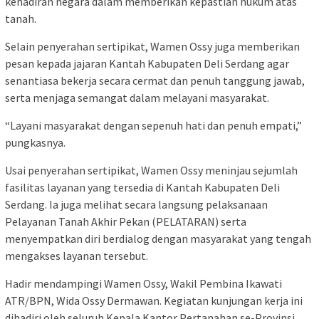
kehadiran negara dalam memberikan kepastian hukum atas
tanah.
Selain penyerahan sertipikat, Wamen Ossy juga memberikan
pesan kepada jajaran Kantah Kabupaten Deli Serdang agar
senantiasa bekerja secara cermat dan penuh tanggung jawab,
serta menjaga semangat dalam melayani masyarakat.
“Layani masyarakat dengan sepenuh hati dan penuh empati,”
pungkasnya.
Usai penyerahan sertipikat, Wamen Ossy meninjau sejumlah
fasilitas layanan yang tersedia di Kantah Kabupaten Deli
Serdang. Ia juga melihat secara langsung pelaksanaan
Pelayanan Tanah Akhir Pekan (PELATARAN) serta
menyempatkan diri berdialog dengan masyarakat yang tengah
mengakses layanan tersebut.
Hadir mendampingi Wamen Ossy, Wakil Pembina Ikawati
ATR/BPN, Wida Ossy Dermawan. Kegiatan kunjungan kerja ini
dihadiri oleh seluruh Kepala Kantor Pertanahan se-Provinsi