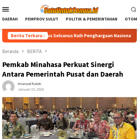
Loncat
Menu
ke
Mobile
konten
DAERAH
PEMPROV SULUT
POLITIK & PEMERINTAHAN
OTOMO
rnur Sulut Yulius Selvanus Raih Penghargaan Nasional LPM RI
Berita Terbaru :
Beranda
BERITA
Pemkab Minahasa Perkuat Sinergi
Antara Pemerintah Pusat dan Daerah
Imanuel Kaloh
Januari 15, 2026