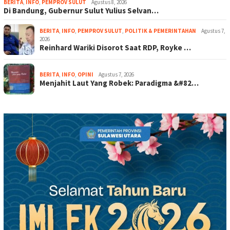
BERITA
,
INFO
,
PEMPROV SULUT
Agustus 8, 2026
Di Bandung, Gubernur Sulut Yulius Selvan…
BERITA
,
INFO
,
PEMPROV SULUT
,
POLITIK & PEMERINTAHAN
Agustus 7,
2026
Reinhard Wariki Disorot Saat RDP, Royke …
BERITA
,
INFO
,
OPINI
Agustus 7, 2026
Menjahit Laut Yang Robek: Paradigma &#82…