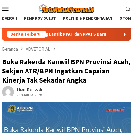
Loncat
Menu
ke
Mobile
konten
DAERAH
PEMPROV SULUT
POLITIK & PEMERINTAHAN
OTOMO
 Bitung Lantik PPAT dan PPATS Baru
Berita Terbaru :
Reinhard Wariki Dis
Beranda
ADVETORIAL
Buka Rakerda Kanwil BPN Provinsi Aceh,
Sekjen ATR/BPN Ingatkan Capaian
Kinerja Tak Sekadar Angka
Irham Damopolii
Januari 13, 2026