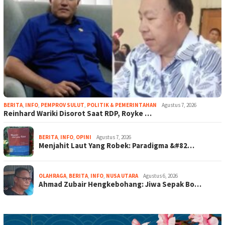
BERITA
,
INFO
,
PEMPROV SULUT
,
POLITIK & PEMERINTAHAN
Agustus 7, 2026
Reinhard Wariki Disorot Saat RDP, Royke …
BERITA
,
INFO
,
OPINI
Agustus 7, 2026
Menjahit Laut Yang Robek: Paradigma &#82…
OLAHRAGA
,
BERITA
,
INFO
,
NUSA UTARA
Agustus 6, 2026
Ahmad Zubair Hengkebohang: Jiwa Sepak Bo…