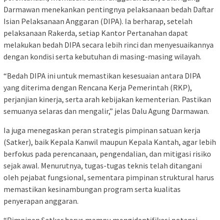
Darmawan menekankan pentingnya pelaksanaan bedah Daftar
Isian Pelaksanaan Anggaran (DIPA). Ia berharap, setelah
pelaksanaan Rakerda, setiap Kantor Pertanahan dapat
melakukan bedah DIPA secara lebih rinci dan menyesuaikannya
dengan kondisi serta kebutuhan di masing-masing wilayah.
“Bedah DIPA ini untuk memastikan kesesuaian antara DIPA
yang diterima dengan Rencana Kerja Pemerintah (RKP),
perjanjian kinerja, serta arah kebijakan kementerian. Pastikan
semuanya selaras dan mengalir,” jelas Dalu Agung Darmawan.
Ia juga menegaskan peran strategis pimpinan satuan kerja
(Satker), baik Kepala Kanwil maupun Kepala Kantah, agar lebih
berfokus pada perencanaan, pengendalian, dan mitigasi risiko
sejak awal. Menurutnya, tugas-tugas teknis telah ditangani
oleh pejabat fungsional, sementara pimpinan struktural harus
memastikan kesinambungan program serta kualitas
penyerapan anggaran.
“Pimpinan Satker harus mampu mengidentifikasi potensi