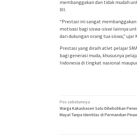
membanggakan dan tidak mudah untuk 
XII.
“Prestasi ini sangat membanggakan d
motivasi bagi siswa-siswi lainnya unt
dari dukungan orang tua siswa,” ujar
Prestasi yang diraih atlet pelajar S
bagi generasi muda, khususnya pela
Indonesia di tingkat nasional maupun
Navigasi
Pos sebelumnya
Warga Kakaskasen Satu Dihebohkan Pen
pos
Mayat Tanpa Identitas di Permandian Pina