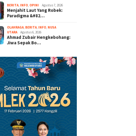
BERITA
,
INFO
,
OPINI
Agustus 7, 2026
Menjahit Laut Yang Robek:
Paradigma &#82…
OLAHRAGA
,
BERITA
,
INFO
,
NUSA
UTARA
Agustus 6, 2026
Ahmad Zubair Hengkebohang:
Jiwa Sepak Bo…