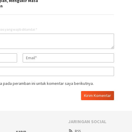
pan, Mengukir Masa
an
as yang wajib ditandai
*
a pada peramban ini untuk komentar saya berikutnya.
JARINGAN SOCIAL
RSS