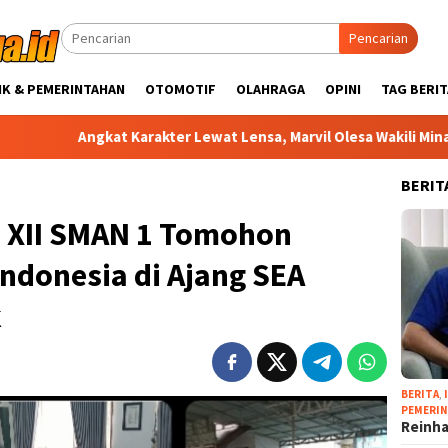
Pencarian
IK & PEMERINTAHAN
OTOMOTIF
OLAHRAGA
OPINI
TAG BERIT
gkat Karakter Lewat Lensa, Marvil Olesa Wakili Minahasa Selatan
BERIT
as XII SMAN 1 Tomohon
donesia di Ajang SEA
k
BERITA
,
PEMERI
Reinha