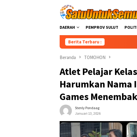
Loncat
ke
konten
DAERAH
PEMPROV SULUT
POLIT
Berita Terbaru :
An
Beranda
TOMOHON
Atlet Pelajar Kel
Harumkan Nama In
Games Menemba
Stenly Pondaag
Januari 13, 2026