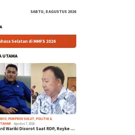
SABTU, 8 AGUSTUS 2026
A
 di MMFS 2026
Perkuat Layanan Agraria, Kantor Pertanah
A UTAMA
INFO
,
PEMPROV SULUT
,
POLITIK &
NTAHAN
Agustus 7, 2026
rd Wariki Disorot Saat RDP, Royke …