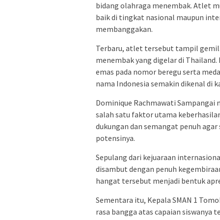
bidang olahraga menembak. Atlet mud
baik di tingkat nasional maupun inte
membanggakan.
Terbaru, atlet tersebut tampil gem
menembak yang digelar di Thailand. 
emas pada nomor beregu serta meda
nama Indonesia semakin dikenal di ka
Dominique Rachmawati Sampangai m
salah satu faktor utama keberhasila
dukungan dan semangat penuh agar 
potensinya.
Sepulang dari kejuaraan internasional
disambut dengan penuh kegembiraan
hangat tersebut menjadi bentuk apresi
Sementara itu, Kepala SMAN 1 Tomoh
rasa bangga atas capaian siswanya t