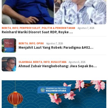
BERITA
,
INFO
,
PEMPROV SULUT
,
POLITIK & PEMERINTAHAN
Agustus 7, 2026
Reinhard Wariki Disorot Saat RDP, Royke …
BERITA
,
INFO
,
OPINI
Agustus 7, 2026
Menjahit Laut Yang Robek: Paradigma &#82…
OLAHRAGA
,
BERITA
,
INFO
,
NUSA UTARA
Agustus 6, 2026
Ahmad Zubair Hengkebohang: Jiwa Sepak Bo…