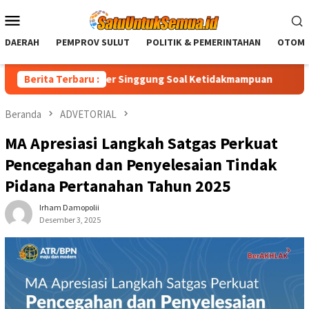
Loncat
Menu
ke
Mobile
konten
DAERAH
PEMPROV SULUT
POLITIK & PEMERINTAHAN
OTOMO
 Royke Anter Singgung Soal Ketidakmampuan
Berita Terbaru :
Christiany 
Beranda
ADVETORIAL
MA Apresiasi Langkah Satgas Perkuat
Pencegahan dan Penyelesaian Tindak
Pidana Pertanahan Tahun 2025
Irham Damopolii
Desember 3, 2025