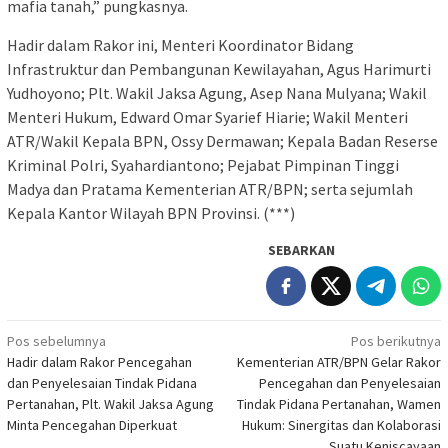
mafia tanah,” pungkasnya.
Hadir dalam Rakor ini, Menteri Koordinator Bidang
Infrastruktur dan Pembangunan Kewilayahan, Agus Harimurti
Yudhoyono; Plt. Wakil Jaksa Agung, Asep Nana Mulyana; Wakil
Menteri Hukum, Edward Omar Syarief Hiarie; Wakil Menteri
ATR/Wakil Kepala BPN, Ossy Dermawan; Kepala Badan Reserse
Kriminal Polri, Syahardiantono; Pejabat Pimpinan Tinggi
Madya dan Pratama Kementerian ATR/BPN; serta sejumlah
Kepala Kantor Wilayah BPN Provinsi. (***)
SEBARKAN
Navigasi
Pos sebelumnya
Pos berikutnya
Hadir dalam Rakor Pencegahan
Kementerian ATR/BPN Gelar Rakor
pos
dan Penyelesaian Tindak Pidana
Pencegahan dan Penyelesaian
Pertanahan, Plt. Wakil Jaksa Agung
Tindak Pidana Pertanahan, Wamen
Minta Pencegahan Diperkuat
Hukum: Sinergitas dan Kolaborasi
Suatu Keniscayaan