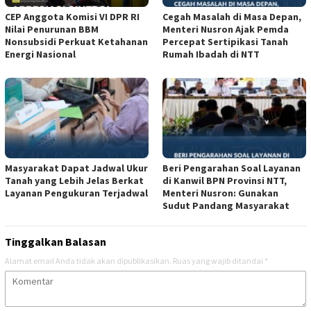
CEP Anggota Komisi VI DPR RI
Cegah Masalah di Masa Depan,
Nilai Penurunan BBM
Menteri Nusron Ajak Pemda
Nonsubsidi Perkuat Ketahanan
Percepat Sertipikasi Tanah
Energi Nasional
Rumah Ibadah di NTT
Masyarakat Dapat Jadwal Ukur
Beri Pengarahan Soal Layanan
Tanah yang Lebih Jelas Berkat
di Kanwil BPN Provinsi NTT,
Layanan Pengukuran Terjadwal
Menteri Nusron: Gunakan
Sudut Pandang Masyarakat
Tinggalkan Balasan
Alamat email Anda tidak akan dipublikasikan.
Ruas yang wajib ditandai
*