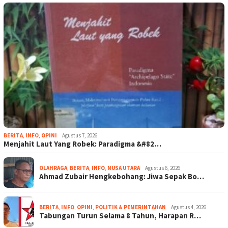
BERITA
,
INFO
,
OPINI
Agustus 7, 2026
Menjahit Laut Yang Robek: Paradigma &#82…
OLAHRAGA
,
BERITA
,
INFO
,
NUSA UTARA
Agustus 6, 2026
Ahmad Zubair Hengkebohang: Jiwa Sepak Bo…
BERITA
,
INFO
,
OPINI
,
POLITIK & PEMERINTAHAN
Agustus 4, 2026
Tabungan Turun Selama 8 Tahun, Harapan R…