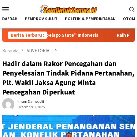
Loncat
Menu
ke
Mobile
konten
DAERAH
PEMPROV SULUT
POLITIK & PEMERINTAHAN
OTOMO
igma “Archipelago State” Indonesia
Berita Terbaru :
Raih Popular Governm
Beranda
ADVETORIAL
Hadir dalam Rakor Pencegahan dan
Penyelesaian Tindak Pidana Pertanahan,
Plt. Wakil Jaksa Agung Minta
Pencegahan Diperkuat
Irham Damopolii
Desember 3, 2025