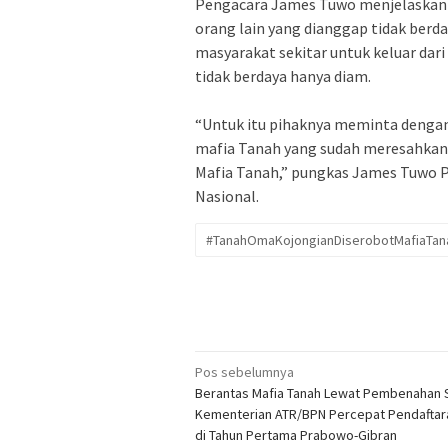
‎Pengacara James Tuwo menjelaskan 
orang lain yang dianggap tidak berd
masyarakat sekitar untuk keluar dar
tidak berdaya hanya diam.
‎“Untuk itu pihaknya meminta denga
mafia Tanah yang sudah meresahkan in
Mafia Tanah,” pungkas James Tuwo 
Nasional.
#TanahOmaKojongianDiserobotMafiaTan
Navigasi
Pos sebelumnya
Berantas Mafia Tanah Lewat Pembenahan 
pos
Kementerian ATR/BPN Percepat Pendaftar
di Tahun Pertama Prabowo-Gibran