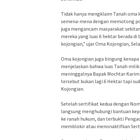
‎Tidak hanya mengklaim Tanah oma ko
semena-mena dengan memotong poho
juga mengancam masyarakat sekitar 
mereka yang luas 6 hektar berada d
kojongian,” ujar Oma Kojongian, Sela
‎Oma kojongian juga bingung kenapa b
menjelaskan bahwa luas Tanah milik 
meninggalnya Bapak Mochtar Karim t
tersebut bukan lagi 6 Hektar tapi s
Kojongian.
‎Setelah sertifikat kedua dengan No
langsung menghubungi bantuan kep
ke ranah hukum, dan terbukti Peng
memblokir atau menonaktifkan Sert