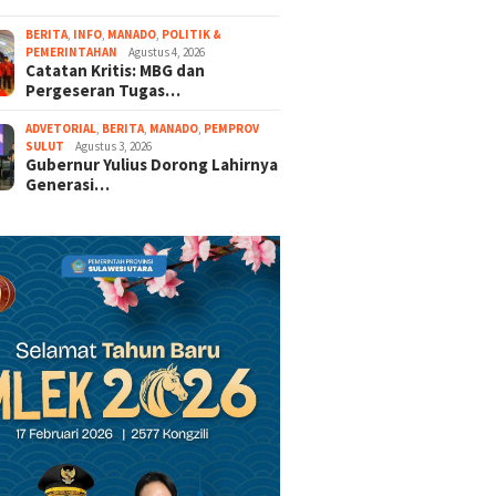
BERITA
,
INFO
,
MANADO
,
POLITIK &
PEMERINTAHAN
Agustus 4, 2026
Catatan Kritis: MBG dan
Pergeseran Tugas…
ADVETORIAL
,
BERITA
,
MANADO
,
PEMPROV
SULUT
Agustus 3, 2026
Gubernur Yulius Dorong Lahirnya
Generasi…