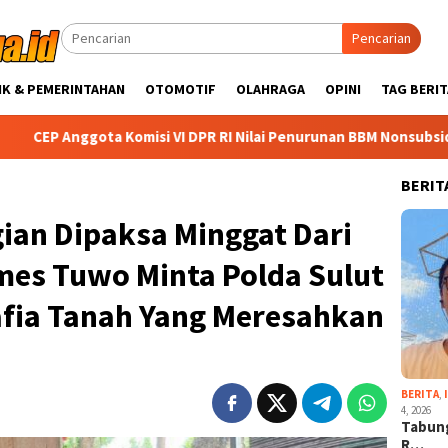
Pencarian
IK & PEMERINTAHAN
OTOMOTIF
OLAHRAGA
OPINI
TAG BERIT
Komisi VI DPR RI Nilai Penurunan BBM Nonsubsidi Perkuat Ketaha
BERIT
ian Dipaksa Minggat Dari
mes Tuwo Minta Polda Sulut
afia Tanah Yang Meresahkan
BERITA
,
4, 2026
Tabung
R…