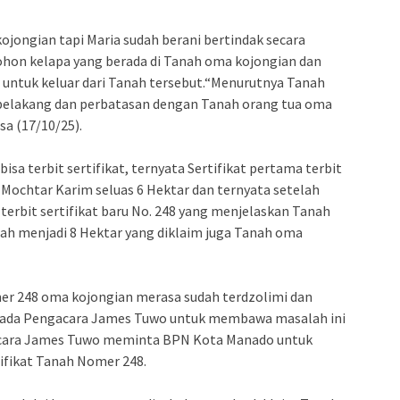
jongian tapi Maria sudah berani bertindak secara
n kelapa yang berada di Tanah oma kojongian dan
untuk keluar dari Tanah tersebut.“Menurutnya Tanah
i belakang dan perbatasan dengan Tanah orang tua oma
sa (17/10/25).
isa terbit sertifikat, ternyata Sertifikat pertama terbit
Mochtar Karim seluas 6 Hektar dan ternyata setelah
erbit sertifikat baru No. 248 yang menjelaskan Tanah
udah menjadi 8 Hektar yang diklaim juga Tanah oma
mer 248 oma kojongian merasa sudah terdzolimi dan
ada Pengacara James Tuwo untuk membawa masalah ini
acara James Tuwo meminta BPN Kota Manado untuk
ifikat Tanah Nomer 248.