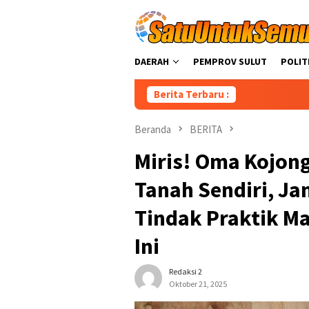
Loncat
ke
konten
DAERAH
PEMPROV SULUT
POLIT
Berita Terbaru :
CEP Anggota 
Beranda
BERITA
Miris! Oma Kojong
Tanah Sendiri, Ja
Tindak Praktik M
Ini
Redaksi 2
Oktober 21, 2025