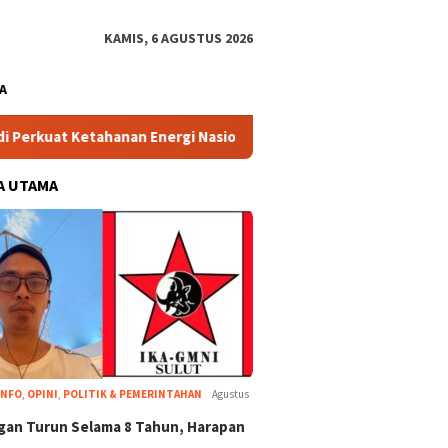
KAMIS, 6 AGUSTUS 2026
A
nan Energi Nasional
Basarnas Sulut Gandeng UMMA, Sia
A UTAMA
INFO
,
OPINI
,
POLITIK & PEMERINTAHAN
Agustus
an Turun Selama 8 Tahun, Harapan