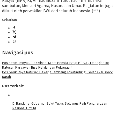
Rakyat (MPR) RI, Ahmad Muzani. Turut hadir memberikan
sambutan, Menteri Agama, Nasaruddin Umar. Kegiatan ini juga
diikuti oleh perwakilan BWI dari seluruh Indonesia. (***)
Sebarkan
Navigasi pos
Pos sebelumnya
DPRD Minsel Minta Pemda Tutup PT KJL, Lelengboto:
Ratusan Karyawan Bisa Kehilangan Pekerjaan!
Pos berikutnya
Ratusan Pekerja Tambang Tokatindung, Gelar Aksi Donor
Darah
Pos terkait
Di Bandung, Gubernur Sulut Yulius Selvanus Raih Penghargaan
Nasional LPM RI