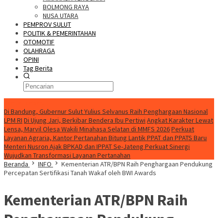
BOLMONG RAYA
NUSA UTARA
PEMPROV SULUT
POLITIK & PEMERINTAHAN
OTOMOTIF
OLAHRAGA
OPINI
Tag Berita
Berita Terbaru :
Di Bandung, Gubernur Sulut Yulius Selvanus Raih Penghargaan Nasional
LPM RI
Di Ujung Jari, Berkibar Bendera Ibu Pertiwi
Angkat Karakter Lewat
Lensa, Marvil Olesa Wakili Minahasa Selatan di MMFS 2026
Perkuat
Layanan Agraria, Kantor Pertanahan Bitung Lantik PPAT dan PPATS Baru
Menteri Nusron Ajak BPKAD dan IPPAT Se-Jateng Perkuat Sinergi
Wujudkan Transformasi Layanan Pertanahan
Beranda
INFO
Kementerian ATR/BPN Raih Penghargaan Pendukung
Percepatan Sertifikasi Tanah Wakaf oleh BWI Awards
Kementerian ATR/BPN Raih