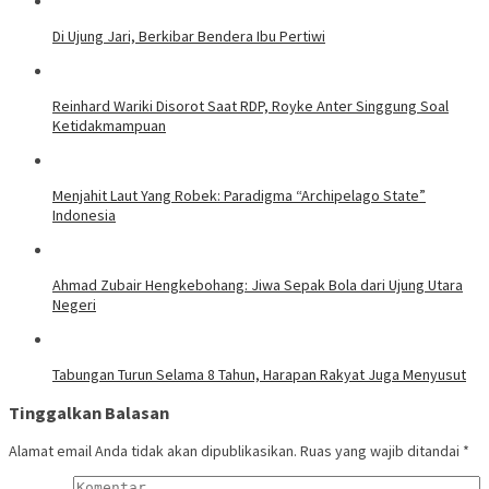
Di Ujung Jari, Berkibar Bendera Ibu Pertiwi
Reinhard Wariki Disorot Saat RDP, Royke Anter Singgung Soal
Ketidakmampuan
Menjahit Laut Yang Robek: Paradigma “Archipelago State”
Indonesia
Ahmad Zubair Hengkebohang: Jiwa Sepak Bola dari Ujung Utara
Negeri
Tabungan Turun Selama 8 Tahun, Harapan Rakyat Juga Menyusut
Tinggalkan Balasan
Alamat email Anda tidak akan dipublikasikan.
Ruas yang wajib ditandai
*