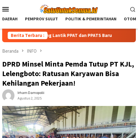
Loncat
Menu
ke
Mobile
konten
DAERAH
PEMPROV SULUT
POLITIK & PEMERINTAHAN
OTOMO
ahan Bitung Lantik PPAT dan PPATS Baru
Berita Terbaru :
Reinhard Wariki
Beranda
INFO
DPRD Minsel Minta Pemda Tutup PT KJL,
Lelengboto: Ratusan Karyawan Bisa
Kehilangan Pekerjaan!
Irham Damopolii
Agustus 2, 2025