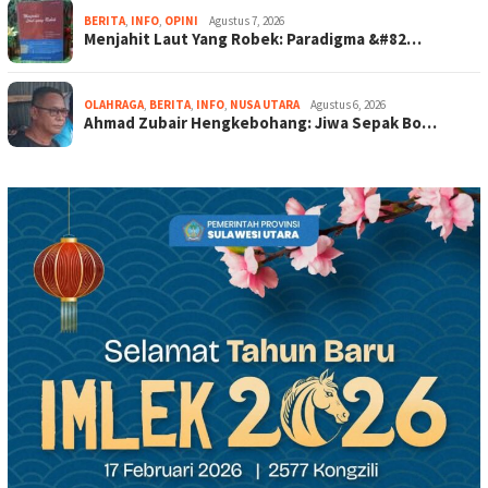
BERITA
,
INFO
,
OPINI
Agustus 7, 2026
Menjahit Laut Yang Robek: Paradigma &#82…
OLAHRAGA
,
BERITA
,
INFO
,
NUSA UTARA
Agustus 6, 2026
Ahmad Zubair Hengkebohang: Jiwa Sepak Bo…