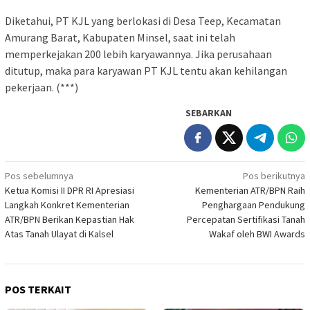
Diketahui, PT KJL yang berlokasi di Desa Teep, Kecamatan
Amurang Barat, Kabupaten Minsel, saat ini telah
memperkejakan 200 lebih karyawannya. Jika perusahaan
ditutup, maka para karyawan PT KJL tentu akan kehilangan
pekerjaan. (***)
SEBARKAN
Navigasi
Pos sebelumnya
Pos berikutnya
Ketua Komisi II DPR RI Apresiasi
Kementerian ATR/BPN Raih
pos
Langkah Konkret Kementerian
Penghargaan Pendukung
ATR/BPN Berikan Kepastian Hak
Percepatan Sertifikasi Tanah
Atas Tanah Ulayat di Kalsel
Wakaf oleh BWI Awards
POS TERKAIT