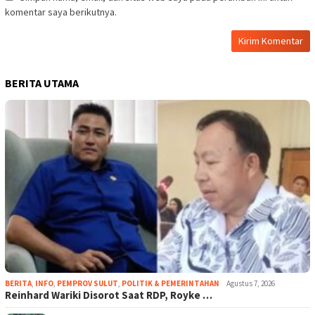
komentar saya berikutnya.
BERITA UTAMA
BERITA
,
INFO
,
PEMPROV SULUT
,
POLITIK & PEMERINTAHAN
Agustus 7, 2026
Reinhard Wariki Disorot Saat RDP, Royke …