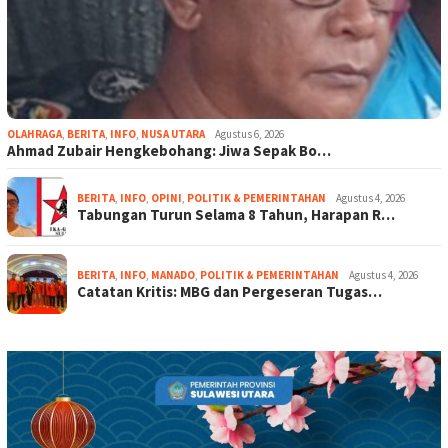
OLAHRAGA
,
BERITA
,
INFO
,
NUSA UTARA
Agustus 6, 2026
Ahmad Zubair Hengkebohang: Jiwa Sepak Bo…
BERITA
,
INFO
,
OPINI
,
POLITIK & PEMERINTAHAN
Agustus 4, 2026
Tabungan Turun Selama 8 Tahun, Harapan R…
BERITA
,
INFO
,
MANADO
,
POLITIK & PEMERINTAHAN
Agustus 4, 2026
Catatan Kritis: MBG dan Pergeseran Tugas…