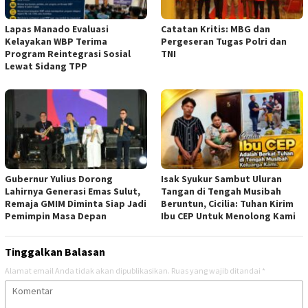
Lapas Manado Evaluasi
Catatan Kritis: MBG dan
Kelayakan WBP Terima
Pergeseran Tugas Polri dan
Program Reintegrasi Sosial
TNI
Lewat Sidang TPP
Gubernur Yulius Dorong
Isak Syukur Sambut Uluran
Lahirnya Generasi Emas Sulut,
Tangan di Tengah Musibah
Remaja GMIM Diminta Siap Jadi
Beruntun, Cicilia: Tuhan Kirim
Pemimpin Masa Depan
Ibu CEP Untuk Menolong Kami
Tinggalkan Balasan
Alamat email Anda tidak akan dipublikasikan.
Ruas yang wajib ditandai
*