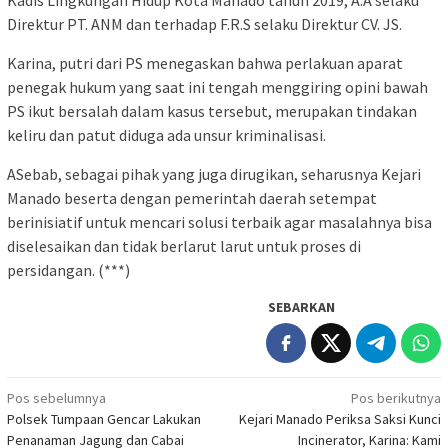
Kadis Lingkungan Hidup Kota Manado tahun 2019, A.A selaku
Direktur PT. ANM dan terhadap F.R.S selaku Direktur CV. JS.
Karina, putri dari PS menegaskan bahwa perlakuan aparat
penegak hukum yang saat ini tengah menggiring opini bawah
PS ikut bersalah dalam kasus tersebut, merupakan tindakan
keliru dan patut diduga ada unsur kriminalisasi.
ASebab, sebagai pihak yang juga dirugikan, seharusnya Kejari
Manado beserta dengan pemerintah daerah setempat
berinisiatif untuk mencari solusi terbaik agar masalahnya bisa
diselesaikan dan tidak berlarut larut untuk proses di
persidangan. (***)
SEBARKAN
Navigasi
Pos sebelumnya
Pos berikutnya
Polsek Tumpaan Gencar Lakukan
Kejari Manado Periksa Saksi Kunci
pos
Penanaman Jagung dan Cabai
Incinerator, Karina: Kami