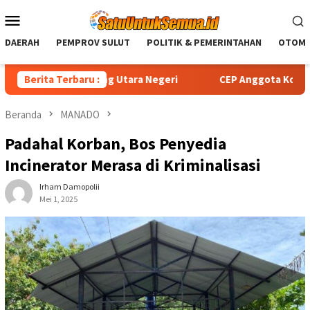
Loncat
Menu
ke
Mobile
konten
DAERAH
PEMPROV SULUT
POLITIK & PEMERINTAHAN
OTOMO
a dari Ujung Utara Negeri
Berita Terbaru :
CEP Anggota Komisi VI DPR RI
Beranda
MANADO
Padahal Korban, Bos Penyedia
Incinerator Merasa di Kriminalisasi
Irham Damopolii
Mei 1, 2025