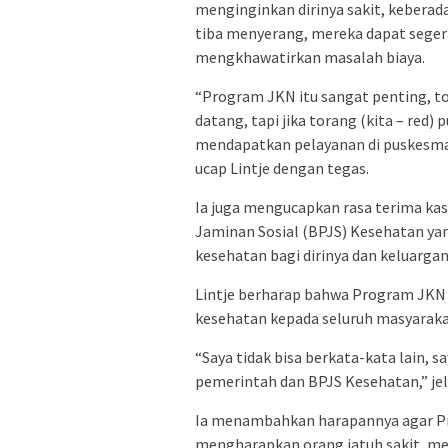
menginginkan dirinya sakit, keberad
tiba menyerang, mereka dapat sege
mengkhawatirkan masalah biaya.
“Program JKN itu sangat penting, tor
datang, tapi jika torang (kita – red) 
mendapatkan pelayanan di puskesmas
ucap Lintje dengan tegas.
Ia juga mengucapkan rasa terima ka
Jaminan Sosial (BPJS) Kesehatan y
kesehatan bagi dirinya dan keluargan
Lintje berharap bahwa Program JKN 
kesehatan kepada seluruh masyara
“Saya tidak bisa berkata-kata lain, 
pemerintah dan BPJS Kesehatan,” jela
Ia menambahkan harapannya agar Pr
mengharapkan orang jatuh sakit, me