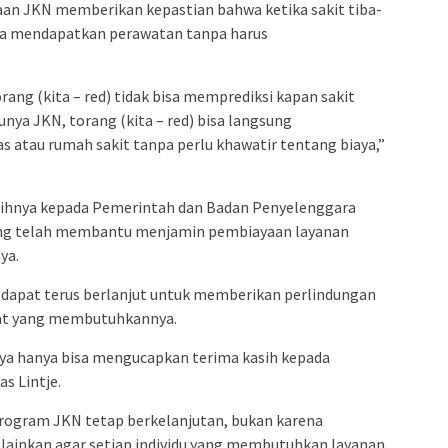
aan JKN memberikan kepastian bahwa ketika sakit tiba-
ra mendapatkan perawatan tanpa harus
ang (kita – red) tidak bisa memprediksi kapan sakit
punya JKN, torang (kita – red) bisa langsung
 atau rumah sakit tanpa perlu khawatir tentang biaya,”
sihnya kepada Pemerintah dan Badan Penyelenggara
ang telah membantu menjamin pembiayaan layanan
ya.
dapat terus berlanjut untuk memberikan perlindungan
kat yang membutuhkannya.
saya hanya bisa mengucapkan terima kasih kepada
s Lintje.
ogram JKN tetap berkelanjutan, bukan karena
lainkan agar setiap individu yang membutuhkan layanan