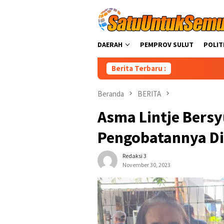
Loncat
ke
konten
DAERAH
PEMPROV SULUT
POLIT
Berita Terbaru :
Beranda
BERITA
Asma Lintje Bersy
Pengobatannya D
Redaksi 3
November 30, 2023