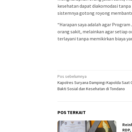
kesehatan dapat diakomodasi tanpa 
sistemnya gotong royong membantu
“Harapan saya adalah agar Program J
orang sakit, melainkan agar setiap
terlayani tanpa memikirkan biaya yan
Navigasi
Pos sebelumnya
Kapolres Suryana Dampingi Kapolda Saat 
pos
Bakti Sosial dan Kesehatan di Tondano
POS TERKAIT
Rein
RDP,