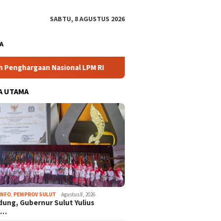
SABTU, 8 AGUSTUS 2026
A
 Nasional LPM RI
Di Ujung Jari, Berkibar Bendera Ibu Pert
A UTAMA
INFO
,
PEMPROV SULUT
Agustus 8, 2026
dung, Gubernur Sulut Yulius
n…