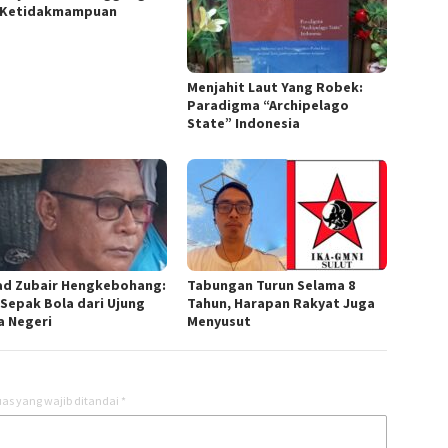
 Ketidakmampuan
Menjahit Laut Yang Robek:
Paradigma “Archipelago
State” Indonesia
d Zubair Hengkebohang:
Tabungan Turun Selama 8
 Sepak Bola dari Ujung
Tahun, Harapan Rakyat Juga
a Negeri
Menyusut
as yang wajib ditandai
*