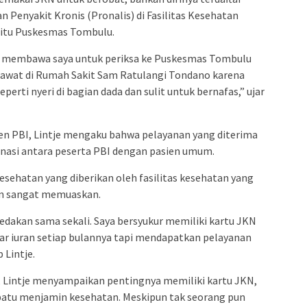
 Penyakit Kronis (Pronalis) di Fasilitas Kesehatan
aitu Puskesmas Tombulu.
rga membawa saya untuk periksa ke Puskesmas Tombulu
i rawat di Rumah Sakit Sam Ratulangi Tondano karena
erti nyeri di bagian dada dan sulit untuk bernafas,” ujar
n PBI, Lintje mengaku bahwa pelayanan yang diterima
inasi antara peserta PBI dengan pasien umum.
sehatan yang diberikan oleh fasilitas kesehatan yang
an sangat memuaskan.
bedakan sama sekali. Saya bersyukur memiliki kartu JKN
ayar iuran setiap bulannya tapi mendapatkan pelayanan
Lintje.
, Lintje menyampaikan pentingnya memiliki kartu JKN,
atu menjamin kesehatan. Meskipun tak seorang pun