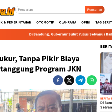
Pencarian
IK & PEMERINTAHAN
OTOMOTIF
OLAHRAGA
OPINI
TAG BERIT
Di Bandung, Gubernur Sulut Yulius Selvanus Raih Penghargaan
BERIT
ukur, Tanpa Pikir Biaya
itanggung Program JKN
BERITA
,
Di Ban
Selva