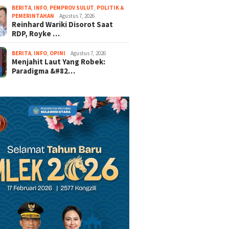
BERITA
,
INFO
,
PEMPROV SULUT
,
POLITIK &
PEMERINTAHAN
Agustus 7, 2026
Reinhard Wariki Disorot Saat
RDP, Royke …
BERITA
,
INFO
,
OPINI
Agustus 7, 2026
Menjahit Laut Yang Robek:
Paradigma &#82…