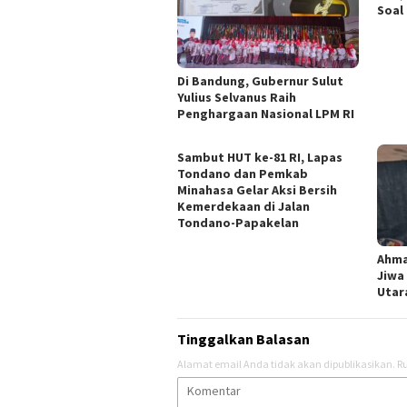
Soal
Di Bandung, Gubernur Sulut
Yulius Selvanus Raih
Penghargaan Nasional LPM RI
Sambut HUT ke-81 RI, Lapas
Tondano dan Pemkab
Minahasa Gelar Aksi Bersih
Kemerdekaan di Jalan
Tondano-Papakelan
Ahma
Jiwa
Utar
Tinggalkan Balasan
Alamat email Anda tidak akan dipublikasikan.
Ru