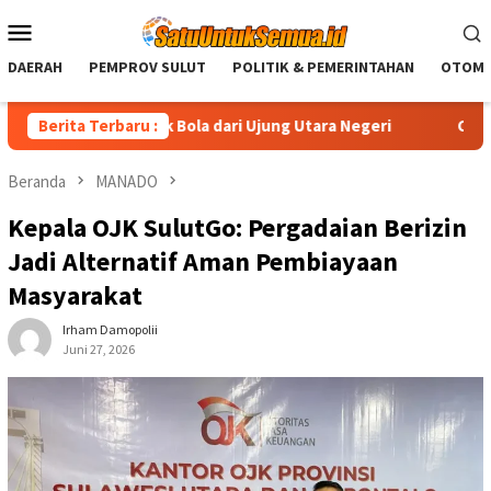
Loncat
Menu
ke
Mobile
konten
DAERAH
PEMPROV SULUT
POLITIK & PEMERINTAHAN
OTOMO
Jiwa Sepak Bola dari Ujung Utara Negeri
Berita Terbaru :
CEP Anggota Ko
Beranda
MANADO
Kepala OJK SulutGo: Pergadaian Berizin
Jadi Alternatif Aman Pembiayaan
Masyarakat
Irham Damopolii
Juni 27, 2026