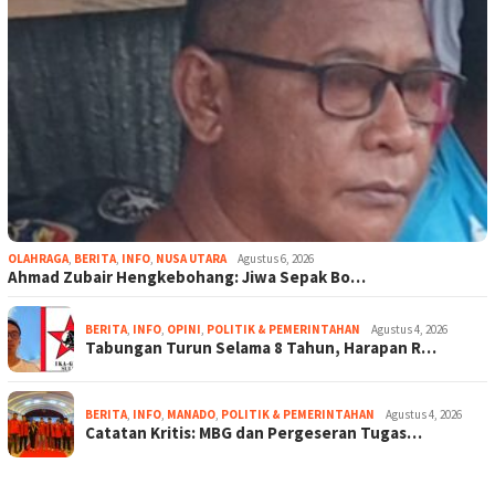
OLAHRAGA
,
BERITA
,
INFO
,
NUSA UTARA
Agustus 6, 2026
Ahmad Zubair Hengkebohang: Jiwa Sepak Bo…
BERITA
,
INFO
,
OPINI
,
POLITIK & PEMERINTAHAN
Agustus 4, 2026
Tabungan Turun Selama 8 Tahun, Harapan R…
BERITA
,
INFO
,
MANADO
,
POLITIK & PEMERINTAHAN
Agustus 4, 2026
Catatan Kritis: MBG dan Pergeseran Tugas…