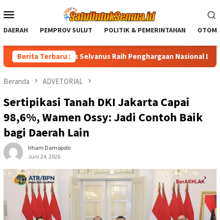
Loncat
Menu
ke
Mobile
konten
DAERAH
PEMPROV SULUT
POLITIK & PEMERINTAHAN
OTOMO
Sulut Yulius Selvanus Raih Penghargaan Nasional LPM RI
Berita Terbaru :
Beranda
ADVETORIAL
Sertipikasi Tanah DKI Jakarta Capai
98,6%, Wamen Ossy: Jadi Contoh Baik
bagi Daerah Lain
Irham Damopolii
Juni 24, 2026