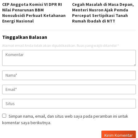
CEP Anggota Komisi VI DPR RI
Cegah Masalah di Masa Depan,
Nilai Penurunan BBM
Menteri Nusron Ajak Pemda
Nonsubsidi Perkuat Ketahanan
Percepat Sertipikasi Tanah
Energi Nasional
Rumah Ibadah di NTT
Tinggalkan Balasan
Alamat email Anda tidak akan dipublikasikan.
Ruas yang wajib ditandai
*
Simpan nama, email, dan situs web saya pada peramban ini untuk
komentar saya berikutnya.