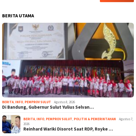
BERITA UTAMA
BERITA
,
INFO
,
PEMPROV SULUT
Agustus 8, 2026
Di Bandung, Gubernur Sulut Yulius Selvan…
BERITA
,
INFO
,
PEMPROV SULUT
,
POLITIK & PEMERINTAHAN
Agustus 7,
2026
Reinhard Wariki Disorot Saat RDP, Royke …