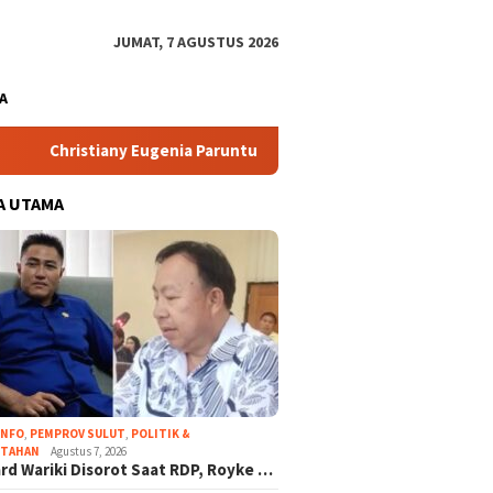
JUMAT, 7 AGUSTUS 2026
A
ugenia Paruntu Ucapkan Selamat Ulang Tahun ke-50 untuk Bahlil 
A UTAMA
INFO
,
PEMPROV SULUT
,
POLITIK &
NTAHAN
Agustus 7, 2026
rd Wariki Disorot Saat RDP, Royke …