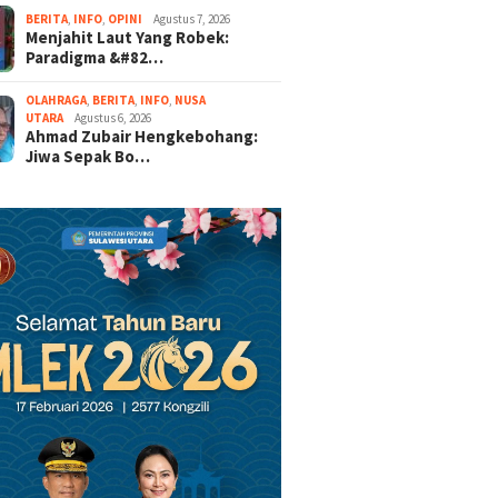
BERITA
,
INFO
,
OPINI
Agustus 7, 2026
Menjahit Laut Yang Robek:
Paradigma &#82…
OLAHRAGA
,
BERITA
,
INFO
,
NUSA
UTARA
Agustus 6, 2026
Ahmad Zubair Hengkebohang:
Jiwa Sepak Bo…