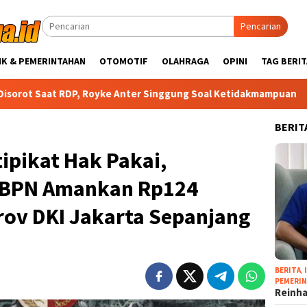
Pencarian
IK & PEMERINTAHAN
OTOMOTIF
OLAHRAGA
OPINI
TAG BERIT
 Royke Anter Singgung Soal Ketidakmampuan
Christiany E
BERIT
ipikat Hak Pakai,
/BPN Amankan Rp124
rov DKI Jakarta Sepanjang
BERITA
,
PEMERI
Reinha