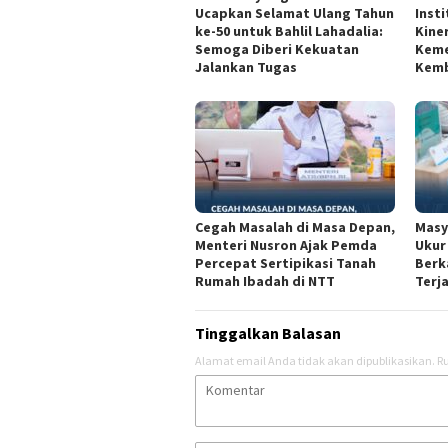
Ucapkan Selamat Ulang Tahun
Inst
ke-50 untuk Bahlil Lahadalia:
Kine
Semoga Diberi Kekuatan
Keme
Jalankan Tugas
Kemb
Cegah Masalah di Masa Depan,
Masy
Menteri Nusron Ajak Pemda
Ukur
Percepat Sertipikasi Tanah
Berk
Rumah Ibadah di NTT
Terj
Tinggalkan Balasan
Alamat email Anda tidak akan dipublikasikan.
Ru