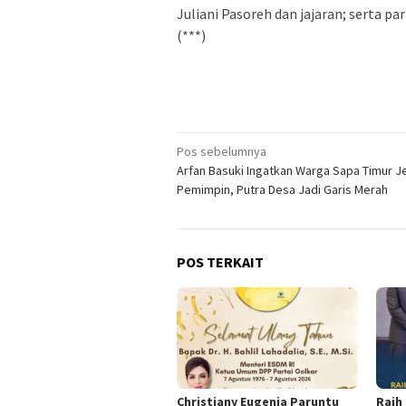
Juliani Pasoreh dan jajaran; serta p
(***)
Navigasi
Pos sebelumnya
Arfan Basuki Ingatkan Warga Sapa Timur Jel
pos
Pemimpin, Putra Desa Jadi Garis Merah
POS TERKAIT
Christiany Eugenia Paruntu
Raih