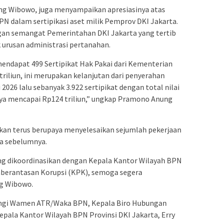
ng Wibowo, juga menyampaikan apresiasinya atas
N dalam sertipikasi aset milik Pemprov DKI Jakarta.
ngan semangat Pemerintahan DKI Jakarta yang tertib
 urusan administrasi pertanahan.
mendapat 499 Sertipikat Hak Pakai dari Kementerian
riliun, ini merupakan kelanjutan dari penyerahan
 2026 lalu sebanyak 3.922 sertipikat dengan total nilai
nya mencapai Rp124 triliun,” ungkap Pramono Anung
an terus berupaya menyelesaikan sejumlah pekerjaan
a sebelumnya.
yang dikoordinasikan dengan Kepala Kantor Wilayah BPN
mberantasan Korupsi (KPK), semoga segera
ng Wibowo.
ingi Wamen ATR/Waka BPN, Kepala Biro Hubungan
pala Kantor Wilayah BPN Provinsi DKI Jakarta, Erry