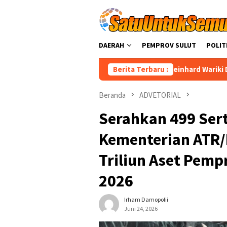
Loncat
ke
konten
DAERAH
PEMPROV SULUT
POLIT
Reinhard Wariki Disorot Saat RDP,
Berita Terbaru :
Beranda
ADVETORIAL
Serahkan 499 Sert
Kementerian ATR
Triliun Aset Pemp
2026
Irham Damopolii
Juni 24, 2026