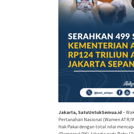
Jakarta, SatuUntukSemua.id
– Wak
Pertanahan Nasional (Wamen ATR/Wa
Hak Pakai dengan total nilai mencap
(Pemprov) DKI Jakarta pada Rabu (24