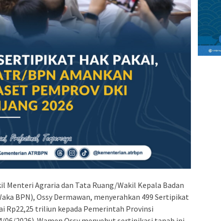
il Menteri Agraria dan Tata Ruang/Wakil Kepala Badan
ka BPN), Ossy Dermawan, menyerahkan 499 Sertipikat
ai Rp22,25 triliun kepada Pemerintah Provinsi
/06/2026). Wamen Ossy menyebut sertipikasi tanah ini