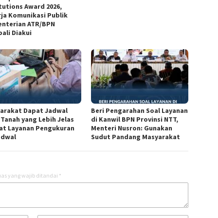
itutions Award 2026,
rja Komunikasi Publik
nterian ATR/BPN
ali Diakui
arakat Dapat Jadwal
Beri Pengarahan Soal Layanan
 Tanah yang Lebih Jelas
di Kanwil BPN Provinsi NTT,
at Layanan Pengukuran
Menteri Nusron: Gunakan
adwal
Sudut Pandang Masyarakat
as yang wajib ditandai
*