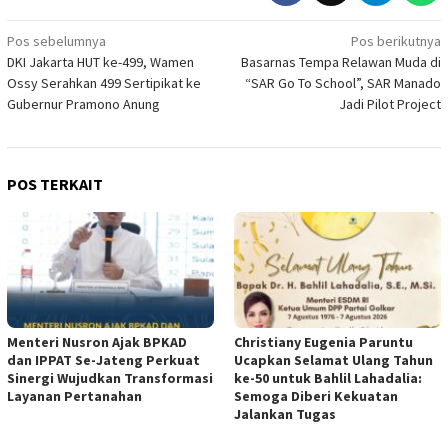
Navigasi
Pos sebelumnya
Pos berikutnya
DKI Jakarta HUT ke-499, Wamen
Basarnas Tempa Relawan Muda di
pos
Ossy Serahkan 499 Sertipikat ke
“SAR Go To School”, SAR Manado
Gubernur Pramono Anung
Jadi Pilot Project
POS TERKAIT
Menteri Nusron Ajak BPKAD
Christiany Eugenia Paruntu
dan IPPAT Se-Jateng Perkuat
Ucapkan Selamat Ulang Tahun
Sinergi Wujudkan Transformasi
ke-50 untuk Bahlil Lahadalia:
Layanan Pertanahan
Semoga Diberi Kekuatan
Jalankan Tugas