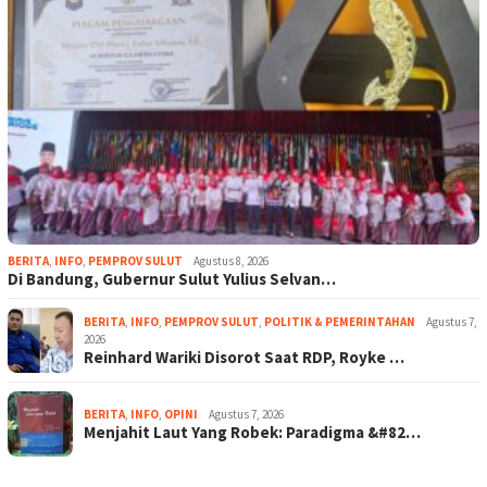
BERITA
,
INFO
,
PEMPROV SULUT
Agustus 8, 2026
Di Bandung, Gubernur Sulut Yulius Selvan…
BERITA
,
INFO
,
PEMPROV SULUT
,
POLITIK & PEMERINTAHAN
Agustus 7,
2026
Reinhard Wariki Disorot Saat RDP, Royke …
BERITA
,
INFO
,
OPINI
Agustus 7, 2026
Menjahit Laut Yang Robek: Paradigma &#82…