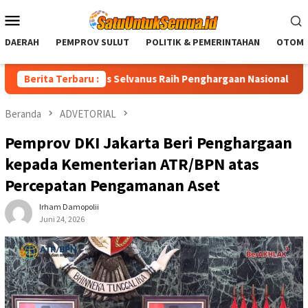
Loncat
Menu
ke
Mobile
konten
DAERAH
PEMPROV SULUT
POLITIK & PEMERINTAHAN
OTOMO
Sulut Yulius Selvanus Raih Penghargaan Nasional LPM RI
Berita Terbaru :
Beranda
ADVETORIAL
Pemprov DKI Jakarta Beri Penghargaan
kepada Kementerian ATR/BPN atas
Percepatan Pengamanan Aset
Irham Damopolii
Juni 24, 2026