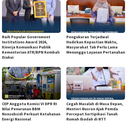
Raih Popular Government
Pengukuran Terjadwal
Institutions Award 2026,
Hadirkan Kepastian Waktu,
Kinerja Komunikasi Publik
Masyarakat Tak Perlu Lama
Kementerian ATR/BPN Kembali
Menunggu Layanan Pertanahan
Diakui
CEP Anggota Komisi VI DPR RI
Cegah Masalah di Masa Depan,
Nilai Penurunan BBM
Menteri Nusron Ajak Pemda
Nonsubsidi Perkuat Ketahanan
Percepat Sertipikasi Tanah
Energi Nasional
Rumah Ibadah di NTT