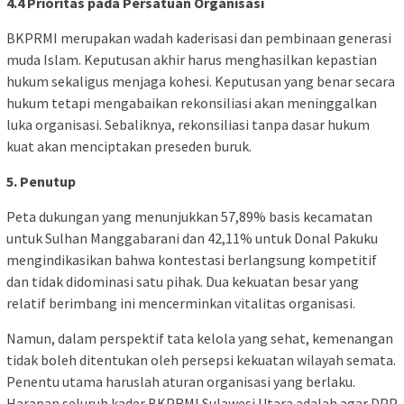
4.4 Prioritas pada Persatuan Organisasi
BKPRMI merupakan wadah kaderisasi dan pembinaan generasi
muda Islam. Keputusan akhir harus menghasilkan kepastian
hukum sekaligus menjaga kohesi. Keputusan yang benar secara
hukum tetapi mengabaikan rekonsiliasi akan meninggalkan
luka organisasi. Sebaliknya, rekonsiliasi tanpa dasar hukum
kuat akan menciptakan preseden buruk.
5. Penutup
Peta dukungan yang menunjukkan 57,89% basis kecamatan
untuk Sulhan Manggabarani dan 42,11% untuk Donal Pakuku
mengindikasikan bahwa kontestasi berlangsung kompetitif
dan tidak didominasi satu pihak. Dua kekuatan besar yang
relatif berimbang ini mencerminkan vitalitas organisasi.
Namun, dalam perspektif tata kelola yang sehat, kemenangan
tidak boleh ditentukan oleh persepsi kekuatan wilayah semata.
Penentu utama haruslah aturan organisasi yang berlaku.
Harapan seluruh kader BKPRMI Sulawesi Utara adalah agar DPP