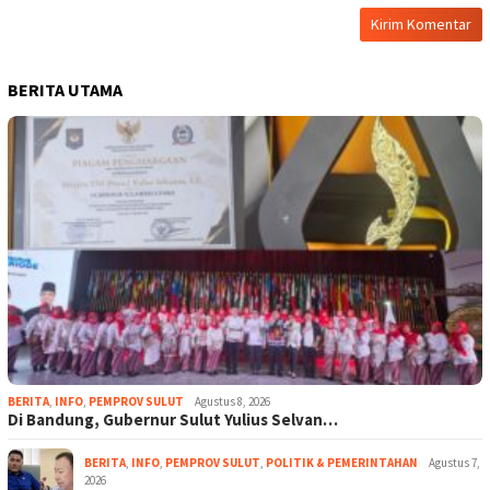
BERITA UTAMA
BERITA
,
INFO
,
PEMPROV SULUT
Agustus 8, 2026
Di Bandung, Gubernur Sulut Yulius Selvan…
BERITA
,
INFO
,
PEMPROV SULUT
,
POLITIK & PEMERINTAHAN
Agustus 7,
2026