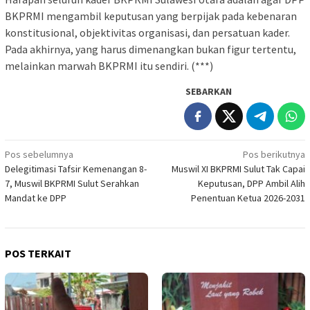
BKPRMI mengambil keputusan yang berpijak pada kebenaran
konstitusional, objektivitas organisasi, dan persatuan kader.
Pada akhirnya, yang harus dimenangkan bukan figur tertentu,
melainkan marwah BKPRMI itu sendiri. (***)
SEBARKAN
Navigasi
Pos sebelumnya
Pos berikutnya
Delegitimasi Tafsir Kemenangan 8-
Muswil XI BKPRMI Sulut Tak Capai
pos
7, Muswil BKPRMI Sulut Serahkan
Keputusan, DPP Ambil Alih
Mandat ke DPP
Penentuan Ketua 2026-2031
POS TERKAIT