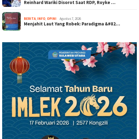
Reinhard Wariki Disorot Saat RDP, Royke …
BERITA
,
INFO
,
OPINI
Agustus 7, 2026
Menjahit Laut Yang Robek: Paradigma &#82…