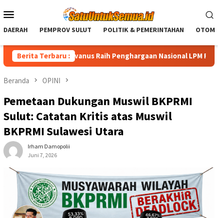
Loncat
Menu
ke
Mobile
konten
DAERAH
PEMPROV SULUT
POLITIK & PEMERINTAHAN
OTOMO
 Yulius Selvanus Raih Penghargaan Nasional LPM RI
Berita Terbaru :
Di Uj
Beranda
OPINI
Pemetaan Dukungan Muswil BKPRMI
Sulut: Catatan Kritis atas Muswil
BKPRMI Sulawesi Utara
Irham Damopolii
Juni 7, 2026