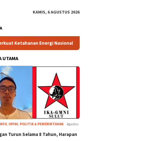
KAMIS, 6 AGUSTUS 2026
A
n Energi Nasional
Basarnas Sulut Gandeng UMMA, Siapk
A UTAMA
INFO
,
OPINI
,
POLITIK & PEMERINTAHAN
Agustus
an Turun Selama 8 Tahun, Harapan