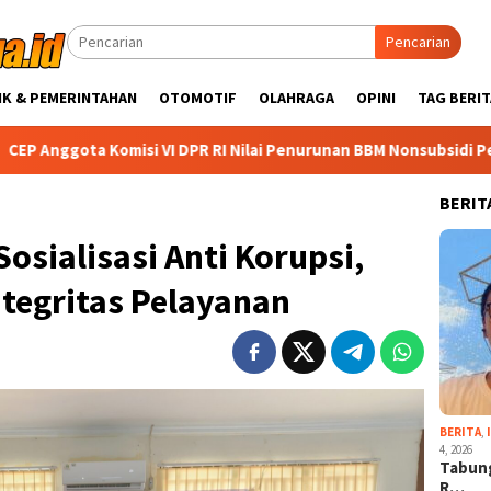
Pencarian
IK & PEMERINTAHAN
OTOMOTIF
OLAHRAGA
OPINI
TAG BERIT
misi VI DPR RI Nilai Penurunan BBM Nonsubsidi Perkuat Ketahana
BERIT
osialisasi Anti Korupsi,
tegritas Pelayanan
BERITA
,
4, 2026
Tabung
R…