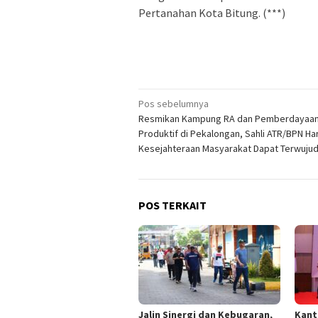
Pertanahan Kota Bitung. (***)
Navigasi
Pos sebelumnya
Resmikan Kampung RA dan Pemberdayaan
pos
Produktif di Pekalongan, Sahli ATR/BPN H
Kesejahteraan Masyarakat Dapat Terwuju
POS TERKAIT
Jalin Sinergi dan Kebugaran,
Kant