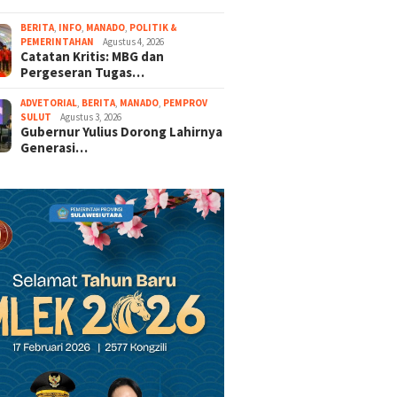
BERITA
,
INFO
,
MANADO
,
POLITIK &
PEMERINTAHAN
Agustus 4, 2026
Catatan Kritis: MBG dan
Pergeseran Tugas…
ADVETORIAL
,
BERITA
,
MANADO
,
PEMPROV
SULUT
Agustus 3, 2026
Gubernur Yulius Dorong Lahirnya
Generasi…