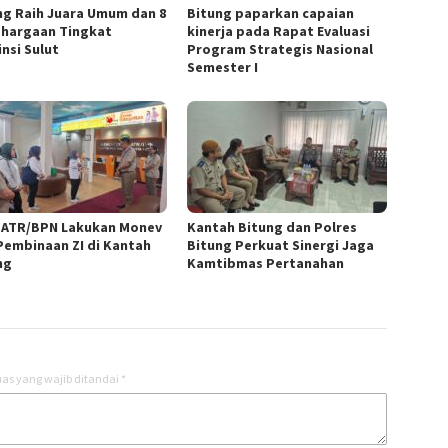
ng Raih Juara Umum dan 8
Bitung paparkan capaian
hargaan Tingkat
kinerja pada Rapat Evaluasi
nsi Sulut
Program Strategis Nasional
Semester I
n ATR/BPN Lakukan Monev
Kantah Bitung dan Polres
Pembinaan ZI di Kantah
Bitung Perkuat Sinergi Jaga
ng
Kamtibmas Pertanahan
as yang wajib ditandai
*