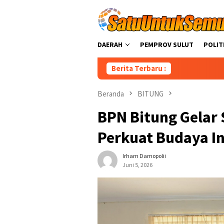
Loncat
ke
konten
DAERAH
PEMPROV SULUT
POLIT
Berita Terbaru :
CEP Anggota Ko
Beranda
BITUNG
BPN Bitung Gelar S
Perkuat Budaya In
Irham Damopolii
Juni 5, 2026