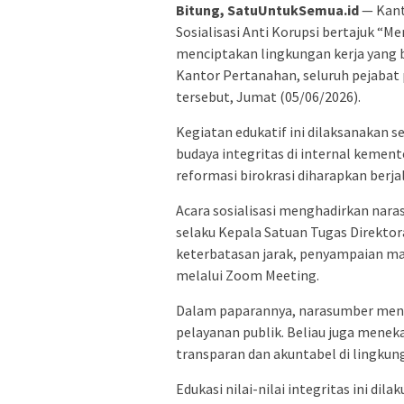
Bitung, SatuUntukSemua.id
— Kant
Sosialisasi Anti Korupsi bertajuk 
menciptakan lingkungan kerja yang be
Kantor Pertanahan, seluruh pejabat 
tersebut, Jumat (05/06/2026).
Kegiatan edukatif ini dilaksanakan 
budaya integritas di internal kemen
reformasi birokrasi diharapkan berja
Acara sosialisasi menghadirkan nar
selaku Kepala Satuan Tugas Direktor
keterbatasan jarak, penyampaian mat
melalui Zoom Meeting.
Dalam paparannya, narasumber meny
pelayanan publik. Beliau juga mene
transparan dan akuntabel di lingkun
Edukasi nilai-nilai integritas ini d