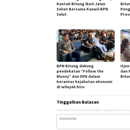
Kantah Bitung Ikuti Jalan
Bitu
Sehat Bersama Kanwil BPN
Peng
Sulut
Provi
BPN Bitung dukung
Itje
pendekatan “Follow the
dan 
Money” dan DPA dalam
Bitu
berantas kejahatan ekonomi
di wilayah biru
Tinggalkan Balasan
Alamat email Anda tidak akan dipublikasikan.
Ru