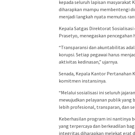
kepada seluruh lapisan masyarakat Ko
diharapkan mampu membentengi diri 
menjadi langkah nyata memutus rantai
Kepala Satgas Direktorat Sosialisas
Prasetyo, menegaskan pencegahan har
“Transparansi dan akuntabilitas ada
korupsi. Setiap pegawai harus menjad
aktivitas kedinasan,” ujarnya.
Senada, Kepala Kantor Pertanahan 
komitmen instansinya.
“Melalui sosialisasi ini seluruh ja
mewujudkan pelayanan publik yang b
lebih profesional, transparan, dan s
Keberhasilan program ini nantinya 
yang terpercaya dan berkeadilan bag
integritas diharapkan melekat erat d