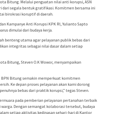
ta Bitung. Melalui penguatan nilai anti korupsi, ASN
dari segala bentuk gratifikasi. Komitmen bersama ini
 birokrasi koruptif di daerah.
i dan Kampanye Anti Korupsi KPK RI, Yulianto Sapto
us dimulai dari budaya kerja.
lah benteng utama agar pelayanan publik bebas dari
ikan integritas sebagai nilai dasar dalam setiap
Kota Bitung, Steven O.K Wowor, menyampaikan
jaran BPN Bitung semakin memperkuat komitmen
ersih. Ke depan proses pelayanan akan kami dorong
epenuhnya bebas dari praktik korupsi,” tegas Steven.
bermuara pada pemberian pelayanan pertanahan terbaik
i warga. Dengan semangat kolaborasi tersebut, budaya
alam setiap aktivitas kedinasan sehari-hari di Kantor