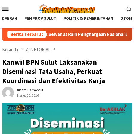
Loncat
Menu
ke
Mobile
konten
DAERAH
PEMPROV SULUT
POLITIK & PEMERINTAHAN
OTOMO
 Sulut Yulius Selvanus Raih Penghargaan Nasional LPM RI
Berita Terbaru :
Beranda
ADVETORIAL
Kanwil BPN Sulut Laksanakan
Diseminasi Tata Usaha, Perkuat
Koordinasi dan Efektivitas Kerja
Irham Damopolii
Maret 30, 2026