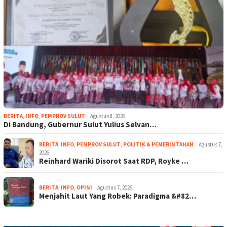
BERITA
,
INFO
,
PEMPROV SULUT
Agustus 8, 2026
Di Bandung, Gubernur Sulut Yulius Selvan…
BERITA
,
INFO
,
PEMPROV SULUT
,
POLITIK & PEMERINTAHAN
Agustus 7,
2026
Reinhard Wariki Disorot Saat RDP, Royke …
BERITA
,
INFO
,
OPINI
Agustus 7, 2026
Menjahit Laut Yang Robek: Paradigma &#82…