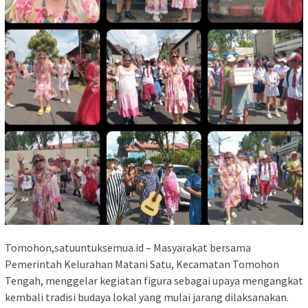
Tomohon,satuuntuksemua.id – Masyarakat bersama
Pemerintah Kelurahan Matani Satu, Kecamatan Tomohon
Tengah, menggelar kegiatan figura sebagai upaya mengangkat
kembali tradisi budaya lokal yang mulai jarang dilaksanakan.