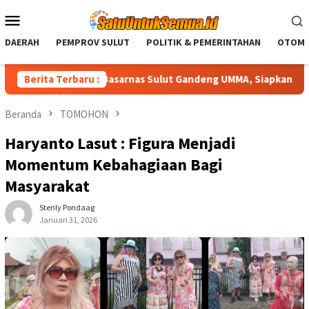
Loncat
Menu
ke
Mobile
konten
DAERAH
PEMPROV SULUT
POLITIK & PEMERINTAHAN
OTOMO
al
Berita Terbaru :
Basarnas Sulut Gandeng UMMA, Siapkan Mahasiswa Ta
Beranda
TOMOHON
Haryanto Lasut : Figura Menjadi
Momentum Kebahagiaan Bagi
Masyarakat
Stenly Pondaag
Januari 31, 2026