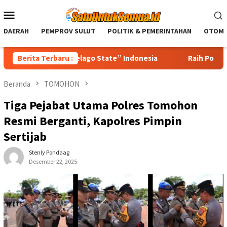
Loncat
Menu
ke
Mobile
konten
DAERAH
PEMPROV SULUT
POLITIK & PEMERINTAHAN
OTOMO
ma “Archipelago State” Indonesia
Berita Terbaru :
Raih Popular Governme
Beranda
TOMOHON
Tiga Pejabat Utama Polres Tomohon
Resmi Berganti, Kapolres Pimpin
Sertijab
Stenly Pondaag
Desember 22, 2025