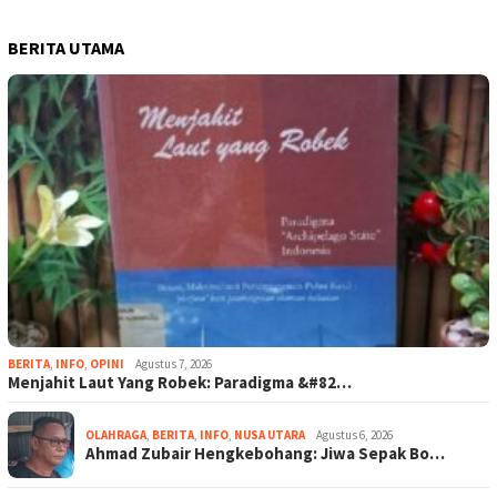
BERITA UTAMA
BERITA
,
INFO
,
OPINI
Agustus 7, 2026
Menjahit Laut Yang Robek: Paradigma &#82…
OLAHRAGA
,
BERITA
,
INFO
,
NUSA UTARA
Agustus 6, 2026
Ahmad Zubair Hengkebohang: Jiwa Sepak Bo…