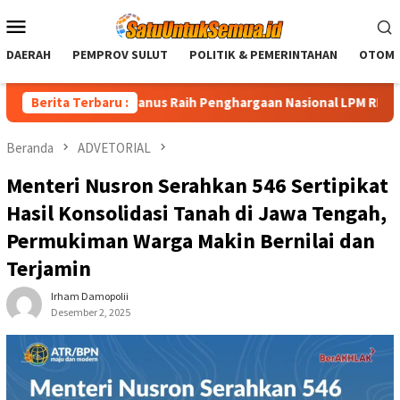
Loncat
Menu
ke
Mobile
konten
DAERAH
PEMPROV SULUT
POLITIK & PEMERINTAHAN
OTOMO
Yulius Selvanus Raih Penghargaan Nasional LPM RI
Berita Terbaru :
Di Uju
Beranda
ADVETORIAL
Menteri Nusron Serahkan 546 Sertipikat
Hasil Konsolidasi Tanah di Jawa Tengah,
Permukiman Warga Makin Bernilai dan
Terjamin
Irham Damopolii
Desember 2, 2025