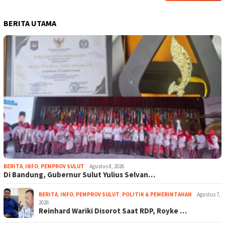
BERITA UTAMA
BERITA
,
INFO
,
PEMPROV SULUT
Agustus 8, 2026
Di Bandung, Gubernur Sulut Yulius Selvan…
BERITA
,
INFO
,
PEMPROV SULUT
,
POLITIK & PEMERINTAHAN
Agustus 7,
2026
Reinhard Wariki Disorot Saat RDP, Royke …