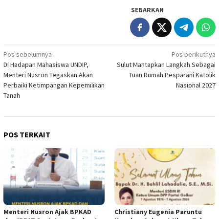
SEBARKAN
Navigasi
Pos sebelumnya
Pos berikutnya
Di Hadapan Mahasiswa UNDIP,
Sulut Mantapkan Langkah Sebagai
pos
Menteri Nusron Tegaskan Akan
Tuan Rumah Pesparani Katolik
Perbaiki Ketimpangan Kepemilikan
Nasional 2027
Tanah
POS TERKAIT
Menteri Nusron Ajak BPKAD
Christiany Eugenia Paruntu