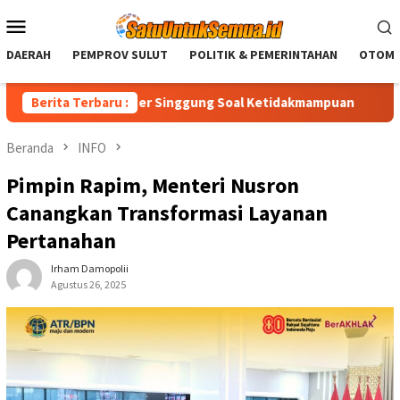
Loncat
Menu
ke
Mobile
konten
DAERAH
PEMPROV SULUT
POLITIK & PEMERINTAHAN
OTOMO
P, Royke Anter Singgung Soal Ketidakmampuan
Berita Terbaru :
Christian
Beranda
INFO
Pimpin Rapim, Menteri Nusron
Canangkan Transformasi Layanan
Pertanahan
Irham Damopolii
Agustus 26, 2025