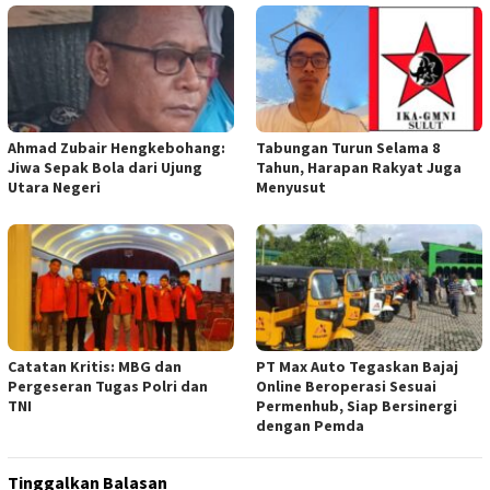
Ahmad Zubair Hengkebohang:
Tabungan Turun Selama 8
Jiwa Sepak Bola dari Ujung
Tahun, Harapan Rakyat Juga
Utara Negeri
Menyusut
Catatan Kritis: MBG dan
PT Max Auto Tegaskan Bajaj
Pergeseran Tugas Polri dan
Online Beroperasi Sesuai
TNI
Permenhub, Siap Bersinergi
dengan Pemda
Tinggalkan Balasan