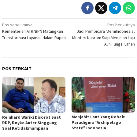
Navigasi
Pos sebelumnya
Pos berikutnya
Kementerian ATR/BPN Matangkan
Jadi Pembicara ‘DemiIndonesia,
pos
Transformasi Layanan dalam Rapim
Menteri Nusron: Siap Menahan Laju
Alih Fungsi Lahan
POS TERKAIT
Menjahit Laut Yang Robek:
Reinhard Wariki Disorot Saat
Paradigma “Archipelago
RDP, Royke Anter Singgung
State” Indonesia
Soal Ketidakmampuan