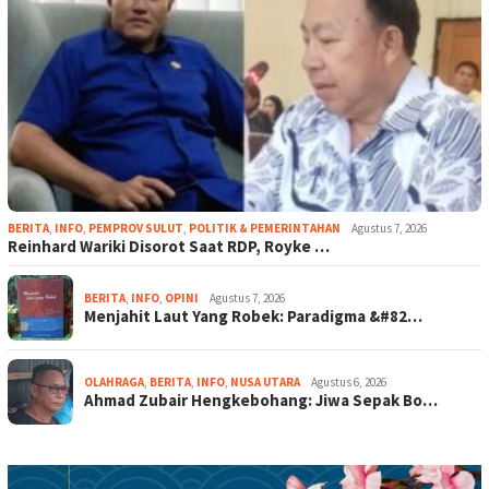
BERITA
,
INFO
,
PEMPROV SULUT
,
POLITIK & PEMERINTAHAN
Agustus 7, 2026
Reinhard Wariki Disorot Saat RDP, Royke …
BERITA
,
INFO
,
OPINI
Agustus 7, 2026
Menjahit Laut Yang Robek: Paradigma &#82…
OLAHRAGA
,
BERITA
,
INFO
,
NUSA UTARA
Agustus 6, 2026
Ahmad Zubair Hengkebohang: Jiwa Sepak Bo…