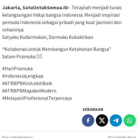
Jakarta, SatuUntukSemua.ID
– Tetaplah menjadi tunas
kelangsungan hidup bangsa Indonesia. Menjadi inspirasi
pemuda Indonesia sebagai pribadi yang kuat jasmani dan
rohaninya.
Satyaku Kudarmakan, Darmaku Kubaktikan.
“Kolaborasi untuk Membangun Ketahanan Bangsa”
Salam Pramuka ✊🏼
#HariPramuka
#IndonesiaLengkap
#ATRBPNKiniLebihBaik
#ATRBPNMajudanModern
#MelayaniProfesionalTerpercaya
SEBARKAN
Pos sebelumnya
Pos berikutnya