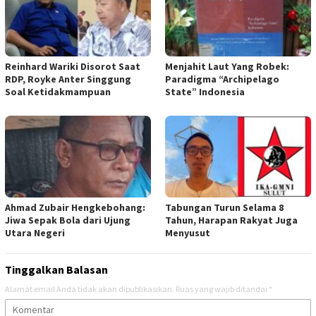
Reinhard Wariki Disorot Saat
Menjahit Laut Yang Robek:
RDP, Royke Anter Singgung
Paradigma “Archipelago
Soal Ketidakmampuan
State” Indonesia
Ahmad Zubair Hengkebohang:
Tabungan Turun Selama 8
Jiwa Sepak Bola dari Ujung
Tahun, Harapan Rakyat Juga
Utara Negeri
Menyusut
Tinggalkan Balasan
Alamat email Anda tidak akan dipublikasikan.
Ruas yang wajib ditandai
*