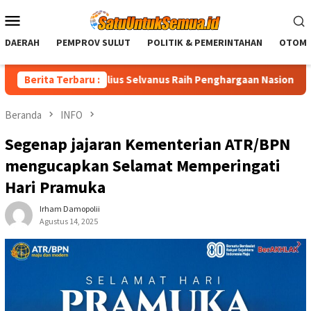
Loncat
Menu
ke
Mobile
konten
DAERAH
PEMPROV SULUT
POLITIK & PEMERINTAHAN
OTOMO
nur Sulut Yulius Selvanus Raih Penghargaan Nasional LPM RI
Berita Terbaru :
Beranda
INFO
Segenap jajaran Kementerian ATR/BPN
mengucapkan Selamat Memperingati
Hari Pramuka
Irham Damopolii
Agustus 14, 2025