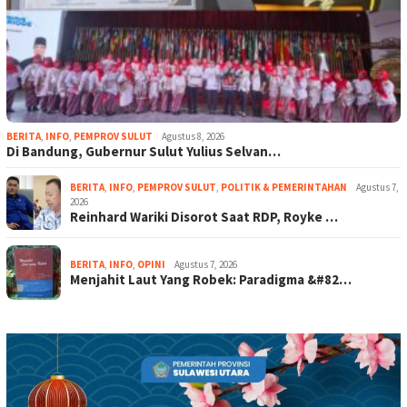
BERITA
,
INFO
,
PEMPROV SULUT
Agustus 8, 2026
Di Bandung, Gubernur Sulut Yulius Selvan…
BERITA
,
INFO
,
PEMPROV SULUT
,
POLITIK & PEMERINTAHAN
Agustus 7,
2026
Reinhard Wariki Disorot Saat RDP, Royke …
BERITA
,
INFO
,
OPINI
Agustus 7, 2026
Menjahit Laut Yang Robek: Paradigma &#82…