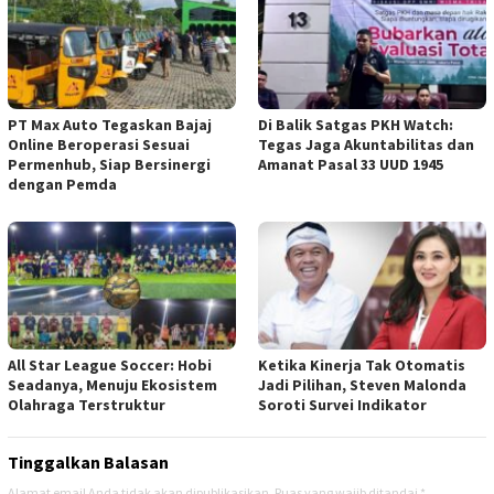
PT Max Auto Tegaskan Bajaj
Di Balik Satgas PKH Watch:
Online Beroperasi Sesuai
Tegas Jaga Akuntabilitas dan
Permenhub, Siap Bersinergi
Amanat Pasal 33 UUD 1945
dengan Pemda
All Star League Soccer: Hobi
Ketika Kinerja Tak Otomatis
Seadanya, Menuju Ekosistem
Jadi Pilihan, Steven Malonda
Olahraga Terstruktur
Soroti Survei Indikator
Tinggalkan Balasan
Alamat email Anda tidak akan dipublikasikan.
Ruas yang wajib ditandai
*