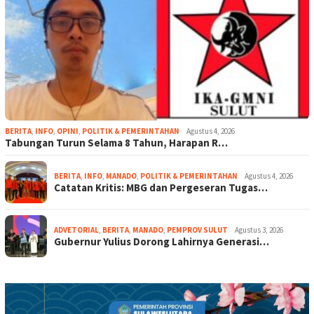
BERITA
,
INFO
,
OPINI
,
POLITIK & PEMERINTAHAN
Agustus 4, 2026
Tabungan Turun Selama 8 Tahun, Harapan R…
BERITA
,
INFO
,
MANADO
,
POLITIK & PEMERINTAHAN
Agustus 4, 2026
Catatan Kritis: MBG dan Pergeseran Tugas…
ADVETORIAL
,
BERITA
,
MANADO
,
PEMPROV SULUT
Agustus 3, 2026
Gubernur Yulius Dorong Lahirnya Generasi…