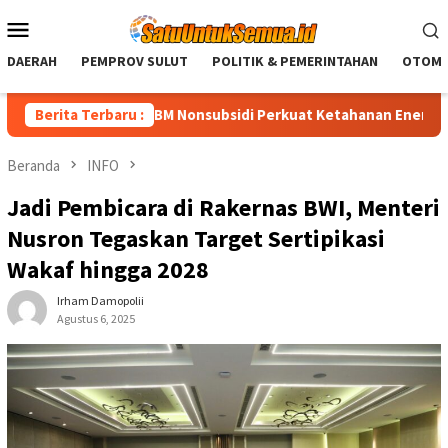
Loncat
Menu
ke
Mobile
konten
DAERAH
PEMPROV SULUT
POLITIK & PEMERINTAHAN
OTOMO
i Penurunan BBM Nonsubsidi Perkuat Ketahanan Energi Nasional
Berita Terbaru :
Beranda
INFO
Jadi Pembicara di Rakernas BWI, Menteri
Nusron Tegaskan Target Sertipikasi
Wakaf hingga 2028
Irham Damopolii
Agustus 6, 2025