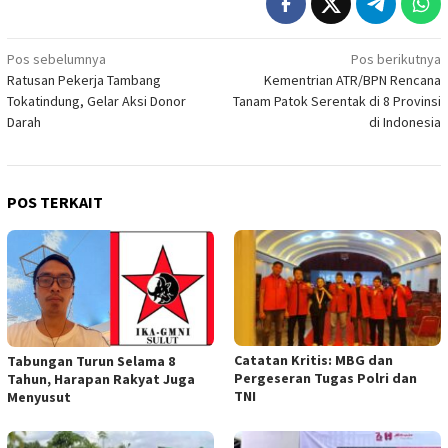
Navigasi
Pos sebelumnya
Pos berikutnya
Ratusan Pekerja Tambang
Kementrian ATR/BPN Rencana
pos
Tokatindung, Gelar Aksi Donor
Tanam Patok Serentak di 8 Provinsi
Darah
di Indonesia
POS TERKAIT
Catatan Kritis: MBG dan
Tabungan Turun Selama 8
Pergeseran Tugas Polri dan
Tahun, Harapan Rakyat Juga
TNI
Menyusut