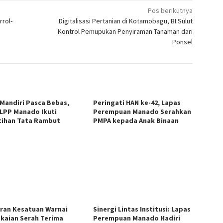
Pos berikutnya
rrol-
Digitalisasi Pertanian di Kotamobagu, BI Sulut
Kontrol Pemupukan Penyiraman Tanaman dari
Ponsel
 Mandiri Pasca Bebas,
Peringati HAN ke-42, Lapas
LPP Manado Ikuti
Perempuan Manado Serahkan
tihan Tata Rambut
PMPA kepada Anak Binaan
ran Kesatuan Warnai
Sinergi Lintas Institusi: Lapas
kaian Serah Terima
Perempuan Manado Hadiri