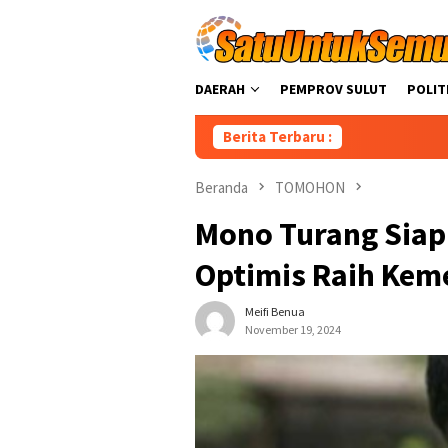
Loncat
ke
konten
DAERAH
PEMPROV SULUT
POLIT
Berita Terbaru :
Perku
Beranda
TOMOHON
Mono Turang Siap
Optimis Raih Ke
Meifi Benua
November 19, 2024