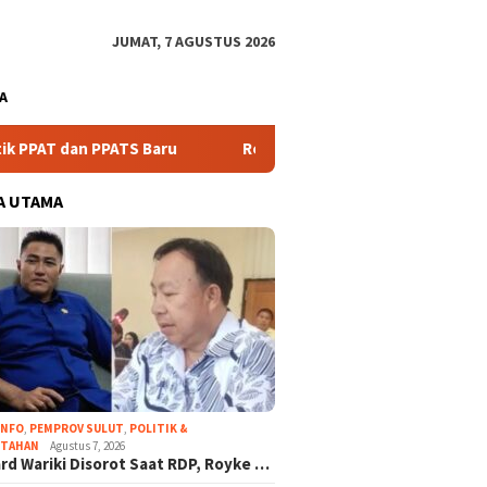
JUMAT, 7 AGUSTUS 2026
A
PPATS Baru
Reinhard Wariki Disorot Saat RDP, Royke An
A UTAMA
INFO
,
PEMPROV SULUT
,
POLITIK &
NTAHAN
Agustus 7, 2026
rd Wariki Disorot Saat RDP, Royke …