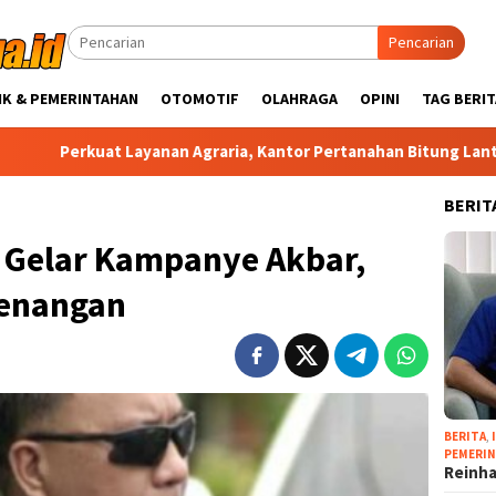
Pencarian
IK & PEMERINTAHAN
OTOMOTIF
OLAHRAGA
OPINI
TAG BERIT
at Layanan Agraria, Kantor Pertanahan Bitung Lantik PPAT dan 
BERIT
 Gelar Kampanye Akbar,
menangan
BERITA
,
PEMERI
Reinha