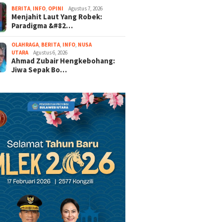
BERITA
,
INFO
,
OPINI
Agustus 7, 2026
Menjahit Laut Yang Robek:
Paradigma &#82…
OLAHRAGA
,
BERITA
,
INFO
,
NUSA
UTARA
Agustus 6, 2026
Ahmad Zubair Hengkebohang:
Jiwa Sepak Bo…