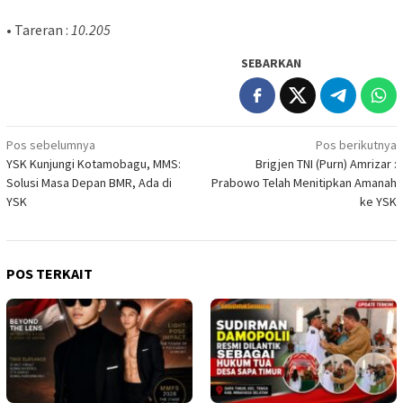
• Tareran :
10.205
SEBARKAN
Navigasi
Pos sebelumnya
Pos berikutnya
YSK Kunjungi Kotamobagu, MMS:
Brigjen TNI (Purn) Amrizar :
pos
Solusi Masa Depan BMR, Ada di
Prabowo Telah Menitipkan Amanah
YSK
ke YSK
POS TERKAIT