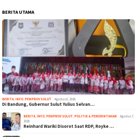
BERITA UTAMA
BERITA
,
INFO
,
PEMPROV SULUT
Agustus 8, 2026
Di Bandung, Gubernur Sulut Yulius Selvan…
BERITA
,
INFO
,
PEMPROV SULUT
,
POLITIK & PEMERINTAHAN
Agustus 7,
2026
Reinhard Wariki Disorot Saat RDP, Royke …