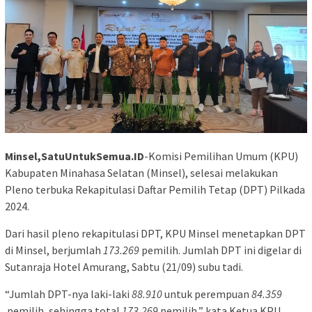
Minsel,SatuUntukSemua.ID
-Komisi Pemilihan Umum (KPU)
Kabupaten Minahasa Selatan (Minsel), selesai melakukan
Pleno terbuka Rekapitulasi Daftar Pemilih Tetap (DPT) Pilkada
2024.
Dari hasil pleno rekapitulasi DPT, KPU Minsel menetapkan DPT
di Minsel, berjumlah
173.269
pemilih. Jumlah DPT ini digelar di
Sutanraja Hotel Amurang, Sabtu (21/09) subu tadi.
“Jumlah DPT-nya laki-laki
88.910
untuk perempuan
84.359
pemilih, sehingga total
173.269
pemilih,” kata Ketua KPU