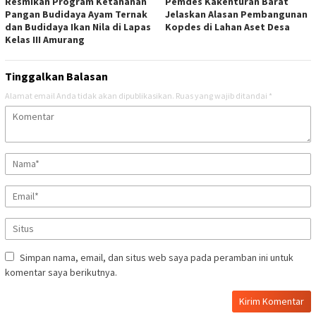
Resmikan Program Ketahanan
Pemdes Kakenturan Barat
Pangan Budidaya Ayam Ternak
Jelaskan Alasan Pembangunan
dan Budidaya Ikan Nila di Lapas
Kopdes di Lahan Aset Desa
Kelas III Amurang
Tinggalkan Balasan
Alamat email Anda tidak akan dipublikasikan.
Ruas yang wajib ditandai
*
Simpan nama, email, dan situs web saya pada peramban ini untuk
komentar saya berikutnya.