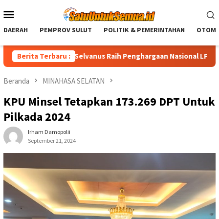
Loncat
Menu
ke
Mobile
konten
DAERAH
PEMPROV SULUT
POLITIK & PEMERINTAHAN
OTOMO
ulut Yulius Selvanus Raih Penghargaan Nasional LPM RI
Berita Terbaru :
D
Beranda
MINAHASA SELATAN
KPU Minsel Tetapkan 173.269 DPT Untuk
Pilkada 2024
Irham Damopolii
September 21, 2024