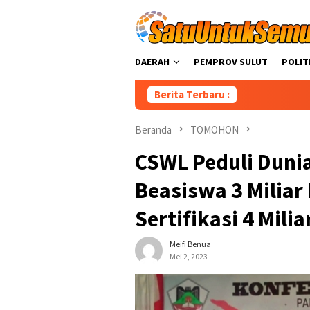
Loncat
ke
konten
DAERAH
PEMPROV SULUT
POLIT
Berita Terbaru :
Beranda
TOMOHON
CSWL Peduli Duni
Beasiswa 3 Miliar
Sertifikasi 4 Milia
Meifi Benua
Mei 2, 2023