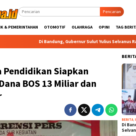
Pencarian
IK & PEMERINTAHAN
OTOMOTIF
OLAHRAGA
OPINI
TAG BERIT
Di Bandung, Gubernur Sulut Yulius Selvanus Raih Pengharga
BERIT
a Pendidikan Siapkan
 Dana BOS 13 Miliar dan
r
BERITA
,
Di Ban
Selva