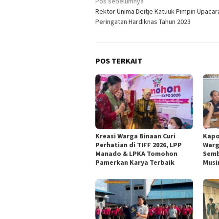
Navigasi
Pos sebelumnya
Rektor Unima Deitje Katuuk Pimpin Upacar
pos
Peringatan Hardiknas Tahun 2023
POS TERKAIT
Kreasi Warga Binaan Curi
Kapo
Perhatian di TIFF 2026, LPP
Warg
Manado & LPKA Tomohon
Semb
Pamerkan Karya Terbaik
Musi