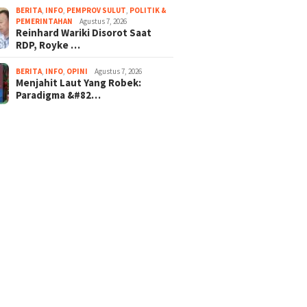
BERITA
,
INFO
,
PEMPROV SULUT
,
POLITIK &
PEMERINTAHAN
Agustus 7, 2026
Reinhard Wariki Disorot Saat
RDP, Royke …
BERITA
,
INFO
,
OPINI
Agustus 7, 2026
Menjahit Laut Yang Robek:
Paradigma &#82…