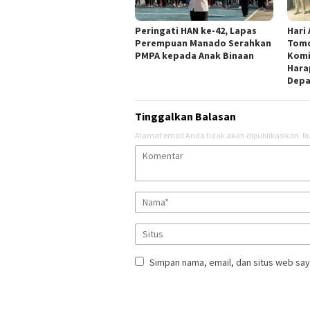
Peringati HAN ke-42, Lapas
Hari
Perempuan Manado Serahkan
Tomo
PMPA kepada Anak Binaan
Komi
Hara
Dep
Tinggalkan Balasan
Alamat email Anda tidak akan dipublikasikan.
Ru
Simpan nama, email, dan situs web say