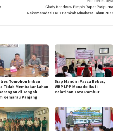
Pos berikutnya
a
Glady Kandouw Pimpin Rapat Paripurna
Rekomemdasi LKPJ Pemkab Minahasa Tahun 2022
lres Tomohon Imbau
Siap Mandiri Pasca Bebas,
a Tidak Membakar Lahan
WBP LPP Manado Ikuti
arangan di Tengah
Pelatihan Tata Rambut
m Kemarau Panjang