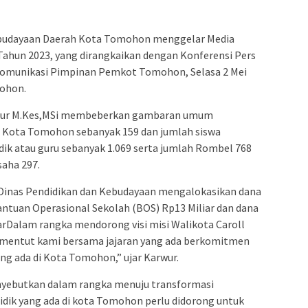
budayaan Daerah Kota Tomohon menggelar Media
Tahun 2023, yang dirangkaikan dengan Konferensi Pers
n Komunikasi Pimpinan Pemkot Tomohon, Selasa 2 Mei
mohon.
arwur M.Kes,MSi membeberkan gambaran umum
i Kota Tomohon sebanyak 159 dan jumlah siswa
dik atau guru sebanyak 1.069 serta jumlah Rombel 768
saha 297.
 Dinas Pendidikan dan Kebudayaan mengalokasikan dana
Bantuan Operasional Sekolah (BOS) Rp13 Miliar dan dana
liarDalam rangka mendorong visi misi Walikota Caroll
umentut kami bersama jajaran yang ada berkomitmen
g ada di Kota Tomohon,” ujar Karwur.
menyebutkan dalam rangka menuju transformasi
idik yang ada di kota Tomohon perlu didorong untuk