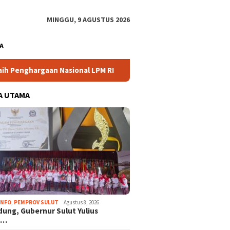
MINGGU, 9 AGUSTUS 2026
A
an Nasional LPM RI
Di Ujung Jari, Berkibar Bendera Ibu P
A UTAMA
INFO
,
PEMPROV SULUT
Agustus 8, 2026
dung, Gubernur Sulut Yulius
n…