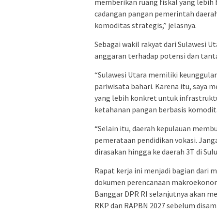
memberikan ruang fiskal yang lebih b
cadangan pangan pemerintah daerah.
komoditas strategis,” jelasnya.
Sebagai wakil rakyat dari Sulawesi 
anggaran terhadap potensi dan tanta
“Sulawesi Utara memiliki keunggulan 
pariwisata bahari. Karena itu, say
yang lebih konkret untuk infrastrukt
ketahanan pangan berbasis komoditas
“Selain itu, daerah kepulauan memb
pemerataan pendidikan vokasi. Jan
dirasakan hingga ke daerah 3T di Sul
Rapat kerja ini menjadi bagian dari
dokumen perencanaan makroekonomi 
Banggar DPR RI selanjutnya akan me
RKP dan RAPBN 2027 sebelum disampa