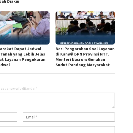
ali Diakui
arakat Dapat Jadwal
Beri Pengarahan Soal Layanan
 Tanah yang Lebih Jelas
di Kanwil BPN Provinsi NTT,
at Layanan Pengukuran
Menteri Nusron: Gunakan
adwal
Sudut Pandang Masyarakat
as yang wajib ditandai
*