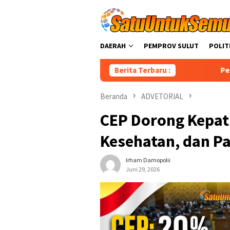
Loncat
ke
konten
DAERAH
PEMPROV SULUT
POLIT
Berita Terbaru :
Perkuat Layanan Ag
Beranda
ADVETORIAL
CEP Dorong Kepat
Kesehatan, dan P
Irham Damopolii
Juni 29, 2026