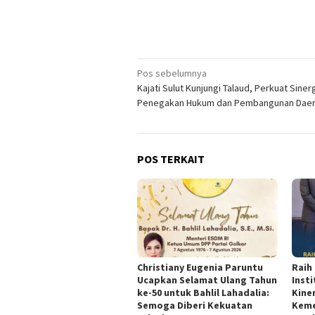
Navigasi
Pos sebelumnya
Kajati Sulut Kunjungi Talaud, Perkuat Siner
pos
Penegakan Hukum dan Pembangunan Dae
POS TERKAIT
Christiany Eugenia Paruntu
Raih
Ucapkan Selamat Ulang Tahun
Inst
ke-50 untuk Bahlil Lahadalia:
Kine
Semoga Diberi Kekuatan
Keme