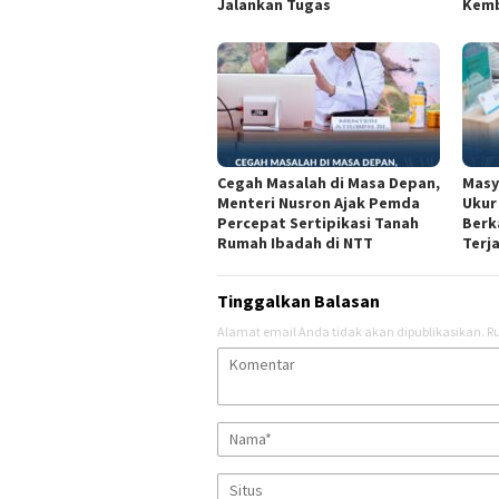
Jalankan Tugas
Kemb
Cegah Masalah di Masa Depan,
Masy
Menteri Nusron Ajak Pemda
Ukur
Percepat Sertipikasi Tanah
Berk
Rumah Ibadah di NTT
Terj
Tinggalkan Balasan
Alamat email Anda tidak akan dipublikasikan.
Ru