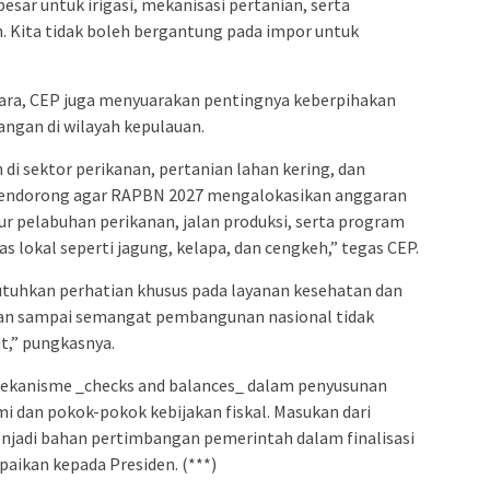
esar untuk irigasi, mekanisasi pertanian, serta
 Kita tidak boleh bergantung pada impor untuk
Utara, CEP juga menyuarakan pentingnya keberpihakan
ngan di wilayah kepulauan.
di sektor perikanan, pertanian lahan kering, dan
a mendorong agar RAPBN 2027 mengalokasikan anggaran
ur pelabuhan perikanan, jalan produksi, serta program
 lokal seperti jagung, kelapa, dan cengkeh,” tegas CEP.
utuhkan perhatian khusus pada layanan kesehatan dan
gan sampai semangat pembangunan nasional tidak
ut,” pungkasnya.
 mekanisme _checks and balances_ dalam penyusunan
dan pokok-pokok kebijakan fiskal. Masukan dari
njadi bahan pertimbangan pemerintah dalam finalisasi
ikan kepada Presiden. (***)