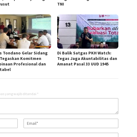
usut
TNI
s Tondano Gelar Sidang
Di Balik Satgas PKH Watch:
 Tegaskan Komitmen
Tegas Jaga Akuntabilitas dan
inaan Profesional dan
Amanat Pasal 33 UUD 1945
tabel
as yang wajib ditandai
*