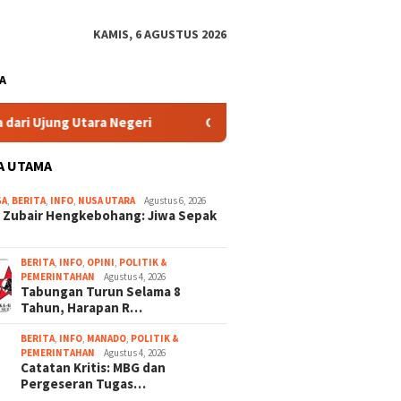
KAMIS, 6 AGUSTUS 2026
A
eri
CEP Anggota Komisi VI DPR RI Nilai Penurunan BBM N
A UTAMA
GA
,
BERITA
,
INFO
,
NUSA UTARA
Agustus 6, 2026
 Zubair Hengkebohang: Jiwa Sepak
BERITA
,
INFO
,
OPINI
,
POLITIK &
PEMERINTAHAN
Agustus 4, 2026
Tabungan Turun Selama 8
Tahun, Harapan R…
BERITA
,
INFO
,
MANADO
,
POLITIK &
PEMERINTAHAN
Agustus 4, 2026
Catatan Kritis: MBG dan
Pergeseran Tugas…