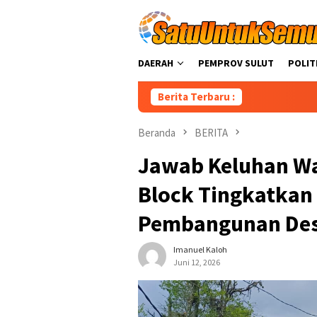
Loncat
ke
konten
DAERAH
PEMPROV SULUT
POLIT
Berita Terbaru :
Ah
Beranda
BERITA
Jawab Keluhan Wa
Block Tingkatkan 
Pembangunan Des
Imanuel Kaloh
Juni 12, 2026