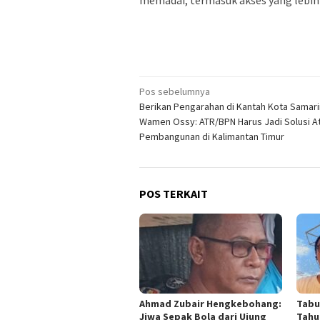
memadai, termasuk akses yang lebih 
Navigasi
Pos sebelumnya
Berikan Pengarahan di Kantah Kota Samari
pos
Wamen Ossy: ATR/BPN Harus Jadi Solusi A
Pembangunan di Kalimantan Timur
POS TERKAIT
Ahmad Zubair Hengkebohang:
Tabu
Jiwa Sepak Bola dari Ujung
Tahu