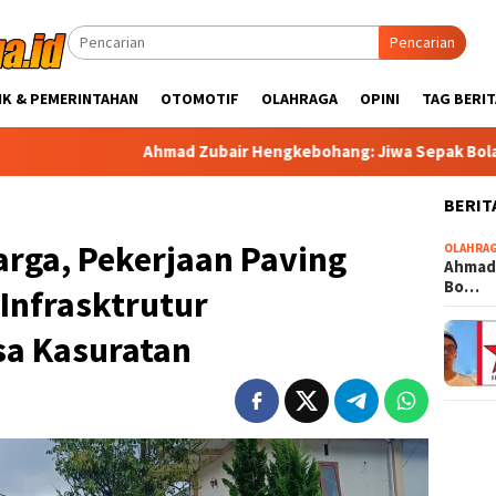
Pencarian
IK & PEMERINTAHAN
OTOMOTIF
OLAHRAGA
OPINI
TAG BERIT
mad Zubair Hengkebohang: Jiwa Sepak Bola dari Ujung Utara Neg
BERIT
rga, Pekerjaan Paving
OLAHRA
Ahmad
Bo…
Infrasktrutur
a Kasuratan