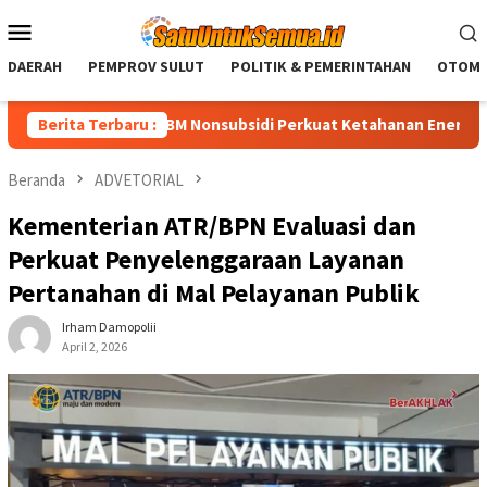
Loncat
Menu
ke
Mobile
konten
DAERAH
PEMPROV SULUT
POLITIK & PEMERINTAHAN
OTOMO
i Penurunan BBM Nonsubsidi Perkuat Ketahanan Energi Nasional
Berita Terbaru :
Beranda
ADVETORIAL
Kementerian ATR/BPN Evaluasi dan
Perkuat Penyelenggaraan Layanan
Pertanahan di Mal Pelayanan Publik
Irham Damopolii
April 2, 2026