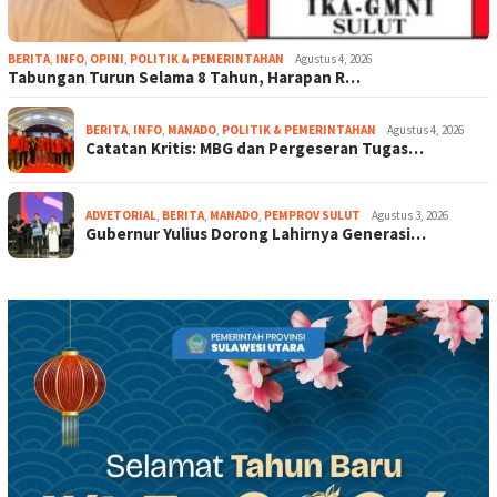
BERITA
,
INFO
,
OPINI
,
POLITIK & PEMERINTAHAN
Agustus 4, 2026
Tabungan Turun Selama 8 Tahun, Harapan R…
BERITA
,
INFO
,
MANADO
,
POLITIK & PEMERINTAHAN
Agustus 4, 2026
Catatan Kritis: MBG dan Pergeseran Tugas…
ADVETORIAL
,
BERITA
,
MANADO
,
PEMPROV SULUT
Agustus 3, 2026
Gubernur Yulius Dorong Lahirnya Generasi…