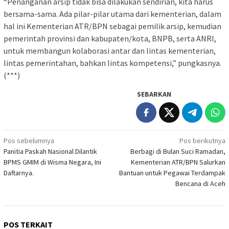
“Penanganan arsip tidak bisa dilakukan sendirian, kita harus
bersama-sama. Ada pilar-pilar utama dari kementerian, dalam
hal ini Kementerian ATR/BPN sebagai pemilik arsip, kemudian
pemerintah provinsi dan kabupaten/kota, BNPB, serta ANRI,
untuk membangun kolaborasi antar dan lintas kementerian,
lintas pemerintahan, bahkan lintas kompetensi,” pungkasnya.
(***)
SEBARKAN
Navigasi
Pos sebelumnya
Pos berikutnya
Panitia Paskah Nasional Dilantik
Berbagi di Bulan Suci Ramadan,
pos
BPMS GMIM di Wisma Negara, Ini
Kementerian ATR/BPN Salurkan
Daftarnya.
Bantuan untuk Pegawai Terdampak
Bencana di Aceh
POS TERKAIT