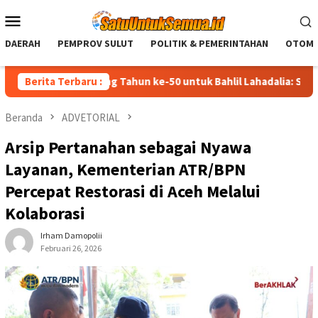
Loncat
Menu
ke
Mobile
konten
DAERAH
PEMPROV SULUT
POLITIK & PEMERINTAHAN
OTOMO
mat Ulang Tahun ke-50 untuk Bahlil Lahadalia: Semoga Diberi K
Berita Terbaru :
Beranda
ADVETORIAL
Arsip Pertanahan sebagai Nyawa
Layanan, Kementerian ATR/BPN
Percepat Restorasi di Aceh Melalui
Kolaborasi
Irham Damopolii
Februari 26, 2026