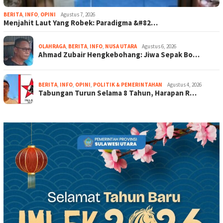
BERITA
,
INFO
,
OPINI
Agustus 7, 2026
Menjahit Laut Yang Robek: Paradigma &#82…
OLAHRAGA
,
BERITA
,
INFO
,
NUSA UTARA
Agustus 6, 2026
Ahmad Zubair Hengkebohang: Jiwa Sepak Bo…
BERITA
,
INFO
,
OPINI
,
POLITIK & PEMERINTAHAN
Agustus 4, 2026
Tabungan Turun Selama 8 Tahun, Harapan R…